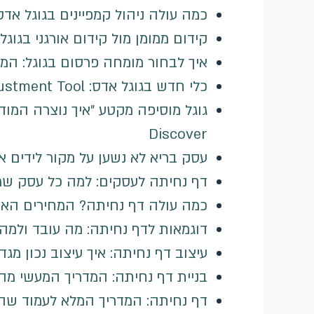
כמה עולה ניהול קמפיינים בגוגל אדס
קידום ממומן מול קידום אורגני בגו
איך לבחור מומחה פרסום בגוגל: המ
כלי חדש בגוגל אדס: Bid Target Adjustment Tool להיערכות לשינוי ההצעות מ-17 באוגוסט
Discover
עסק בריא לא נשען על מקור לידים א
דף נחיתה לעסקים: למה כל עסק ש
כמה עולה דף נחיתה? המחירים האמ
דוגמאות לדף נחיתה: מה עובד ולמה,
עיצוב דף נחיתה: איך עיצוב נכון מגד
בניית דף נחיתה: המדריך המעשי מהר
דף נחיתה: המדריך המלא לעמוד שה