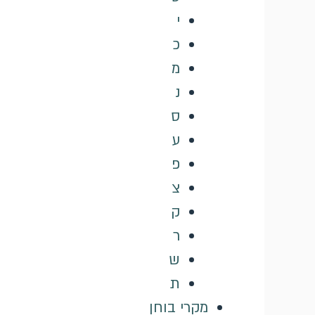
י
כ
מ
נ
ס
ע
פ
צ
ק
ר
ש
ת
מקרי בוחן