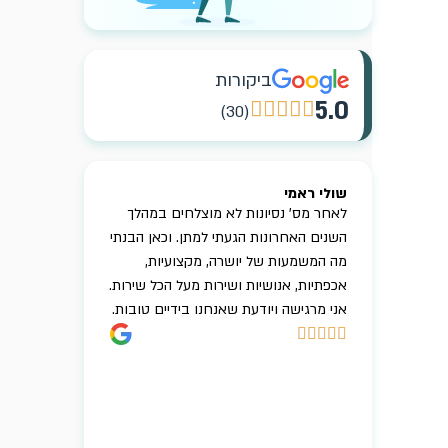
ביקורות
5.0





(30)
שולי ראמי
בר קדרנל
 בליווי
לאחר מס' נסיונות לא מוצלחים במהלך
מתן המדהים, 
Boos התוצאות
השנים האחרונות הגעתי למתן. וכאן הבנתי
בפרסום בגוגל 
זי והאתר
מה המשמעות של יושרה, מקצועיות,
שמביא לי לקוח
ת בעשרות
אכפתיות, אנושיות ושירות מעל הכל שירות.
מעל הכל… מענ
מלץ ביותר
אני מרגישה ויודעת שאנחנו בידיים טובות.
וסבלנות בכל מ
אני סופר מרו





אני רגועה יותר
מוצלח.. מתן ו
תודה על הכל




