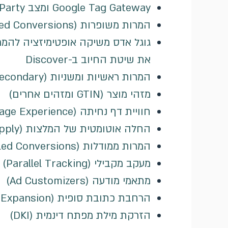
Google Tag Gateway ומצב First-Party: המדריך למדידה בעולם ללא קוקיז
המרות משופרות (Enhanced Conversions) בגוגל אדס: המדריך המלא
את שיטת החיוב ב-Discover
המרות ראשיות ומשניות (Primary/Secondary)
מזהי מוצר (GTIN ומזהים אחרים)
חוויית דף נחיתה (Landing Page Experience)
החלה אוטומטית של המלצות (Auto-Apply)
המרות ממודלות (Modeled Conversions)
מעקב מקבילי (Parallel Tracking)
מתאמי מודעה (Ad Customizers)
הרחבת כתובת סופית (Final URL Expansion)
הזרקת מילת מפתח דינמית (DKI)