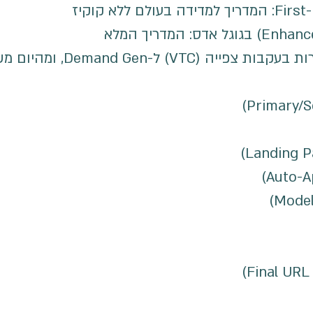
גוגל אדס משיקה אופטימיזציה להמרות בעקבות צפייה (VTC) ל- Gen