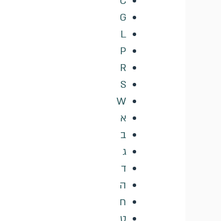
C
G
L
P
R
S
W
א
ב
ג
ד
ה
ח
ט