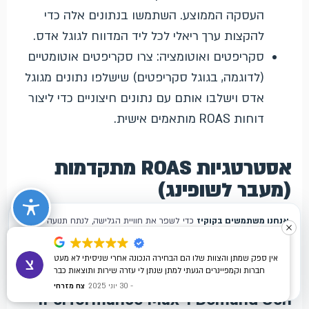
העסקה הממוצע. השתמשו בנתונים אלה כדי
להקצות ערך ריאלי לכל ליד המדווח לגוגל אדס.
סקריפטים ואוטומציה: צרו סקריפטים אוטומטיים
(לדוגמה, בגוגל סקריפטים) שישלפו נתונים מגוגל
אדס וישלבו אותם עם נתונים חיצוניים כדי ליצור
דוחות ROAS מותאמים אישית.
אסטרטגיות ROAS מתקדמות
(מעבר לשופינג)
אופטימיזציה ל-ROAS אינה מוגבלת לקמפייני שופינג
בלבד; היא רלוונטית ומשמעותית גם לקמפיינים אחרים.
אין ספק שמתן והצוות שלו הם הבחירה הנכונה אחרי שניסיתי לא מעט
חברות וקמפיינרים הגעתי למתן שנתן לי עזרה שירות ותוצאות כבר
א. אופטימיזציה ל-ROAS בקמפייני
מההתחלה תמיד זמינים לכול שאלה ממליץ בחום !
30 יוני 2025
צח מזרחי
Demand Gen ו-Performance Max: