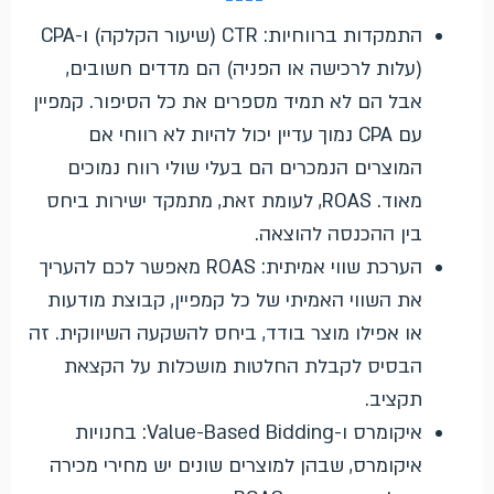
התמקדות ברווחיות: CTR (שיעור הקלקה) ו-CPA
(עלות לרכישה או הפניה) הם מדדים חשובים,
אבל הם לא תמיד מספרים את כל הסיפור. קמפיין
עם CPA נמוך עדיין יכול להיות לא רווחי אם
המוצרים הנמכרים הם בעלי שולי רווח נמוכים
מאוד. ROAS, לעומת זאת, מתמקד ישירות ביחס
בין ההכנסה להוצאה.
הערכת שווי אמיתית: ROAS מאפשר לכם להעריך
את השווי האמיתי של כל קמפיין, קבוצת מודעות
או אפילו מוצר בודד, ביחס להשקעה השיווקית. זה
הבסיס לקבלת החלטות מושכלות על הקצאת
תקציב.
איקומרס ו-Value-Based Bidding: בחנויות
איקומרס, שבהן למוצרים שונים יש מחירי מכירה