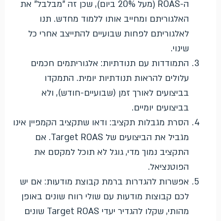
ה-ROAS (מעל 20% ביום), שכן זה "מבלבל" את
האלגוריתם ומחייב אותו ללמוד מחדש. תנו
לאלגוריתם לפחות שבועיים להתייצב אחרי כל
שינוי.
התמודדות עם תנודתיות: אלגוריתמים חכמים
עלולים להראות תנודתיות יומית. התמקדו
בביצועים לאורך זמן (שבועיים-חודש), ולא
בביצועים יומיים.
הסרת מגבלות תקציב: ודאו שתקציב הקמפיין אינו
מגביל את הביצועים של Target ROAS. אם
התקציב נמוך מדי, גוגל לא תוכל למקסם את
הפוטנציאל.
אפשרות להגדרות ברמת קבוצת מודעות: אם יש
לכם קבוצות מודעות עם שולי רווח שונים באופן
מהותי, שקלו להגדיר יעדי Target ROAS שונים