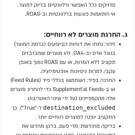
מדויקים ככל האפשר ורלוונטיים בדיוק למוצר.
אי-התאמות פוגעות ברלוונטיות וב-ROAS.
ג. החרגת מוצרים לא רווחיים:
זיהוי: נתחו את דוחות הביצועים (ברמת המוצר)
בגוגל אדס וב-GA4. זהו מוצרים שמבזבזים
תקציב ללא המרות, או עם ROAS נמוך באופן
עקבי, למרות ניסיונות אופטימיזציה.
החרגה בפיד: השתמשו בכללי פיד (Feed Rules)
או ב-Supplemental Feeds כדי להחריג מוצרים
אלה מהקמפיינים (על ידי שינוי האטריבוט
destination_excluded
ל-"True"). כך
התקציב יופנה למוצרים רווחיים יותר.
בדיקה מחודשת: מדי פעם, בדקו מחדש את