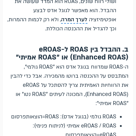
ושולי רווח שונים, ROAS הוא המדד שעושה את
ההבדל. הוא מאפשר לגוגל אדס לבצע
אופטימיזציה
לערך המרה
, ולא רק לכמות ההמרות,
וכך להגדיל את ההכנסה הכוללת.
ב. ההבדל בין ROAS ל-eROAS
(Enhanced ROAS) או "ROAS אמיתי"
ה-ROAS שמדווח בגוגל אדס הוא "ROAS גולמי",
המתבסס על ההכנסה ברוטו מהמכירה. אבל כדי להבין
את הרווחיות האמיתית צריך להסתכל על eROAS
(Enhanced ROAS), המכונה לעיתים "ROAS נטו" או
"ROAS אמיתי":
ROAS גולמי (בגוגל אדס):
S
A
RO
=
הוצאותפרסום
eROAS / ROAS אמיתי (לניתוח פנימי):
S
A
RO
e
=
הוצאותפרסום