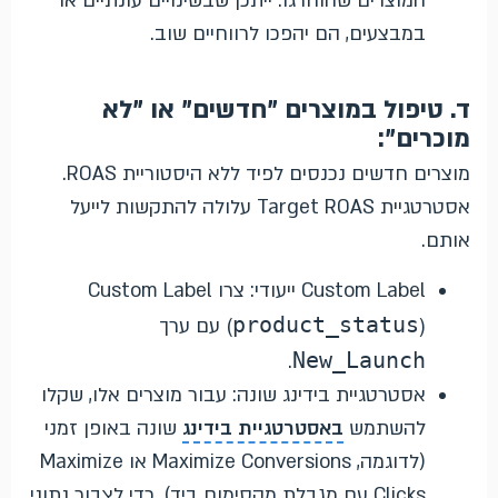
המוצרים שהוחרגו. ייתכן שבשינויים עונתיים או
במבצעים, הם יהפכו לרווחיים שוב.
ד. טיפול במוצרים "חדשים" או "לא
מוכרים":
מוצרים חדשים נכנסים לפיד ללא היסטוריית ROAS.
אסטרטגיית Target ROAS עלולה להתקשות לייעל
אותם.
Custom Label ייעודי: צרו Custom Label
product_status
) עם ערך
(
New_Launch
.
אסטרטגיית בידינג שונה: עבור מוצרים אלו, שקלו
להשתמש
באסטרטגיית בידינג
שונה באופן זמני
(לדוגמה, Maximize Conversions או Maximize
Clicks עם מגבלת מקסימום ביד), כדי לצבור נתוני