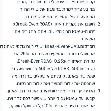
קטגוריית מוצרים יש שולי רווח שונים. קמפיין
ממוצע צריך לקחת בחשבון את שולי הרווח
הממוצעים של המוצרים המפורסמים בו.
חשבו את נקודת האיזון (Break-Even ROAS):
זהו ה-ROAS המינימלי שבו אתם מחזירים את
הוצאות
הפרסום.
S
A
RO
n
e
v
E
−
ak
re
B
=
שולי רווח גולמי כאחוז
דו
אם שולי הרווח הממוצעים שלכם הם 25%, אז
נקודת האיזון היא:
0.25
=
S
A
RO
n
e
v
E
−
ak
re
B
,
כלומר 400%. ROAS של 400% פירושו שעל כל
שקל שהוצאתם, קיבלתם 4 שקלים בחזרה, מה
שמכסה את עלות המוצר ואת עלות הפרסום.
הגדירו יעד רווח: אחרי שזיהיתם את נקודת האיזון,
קבעו יעד ROAS גבוה יותר שיאפשר לכם להרוויח.
אם אתם רוצים להרוויח 10% על כל שקל מושקע