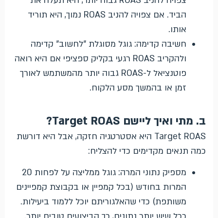
צפויה להניב ROAS גבוה יותר, היא תעלה את
הביד. אם צפויה להניב ROAS נמוך, היא תוריד
אותו.
חשיבה קדימה: גוגל מסוגלת "לחשוב" קדימה
ולהקריב ROAS רגעי בקליק ספציפי אם היא רואה
פוטנציאל ל-ROAS גבוה יותר מהמשתמש לאורך
זמן או בהמשך מסע הלקוח.
ב. מתי ואיך ליישם Target ROAS?
Target ROAS היא אסטרטגיה חזקה, אבל היא דורשת
כמה תנאים מקדימים כדי להצליח:
מספיק נתוני המרה: גוגל ממליצה על לפחות 20
המרות בחודש (בכל קמפיין או בקבוצת קמפיינים
משותפת) כדי שהאלגוריתם יוכל ללמוד ביעילות.
ככל שיש יותר נתונים, כך הביצועים טובים יותר.