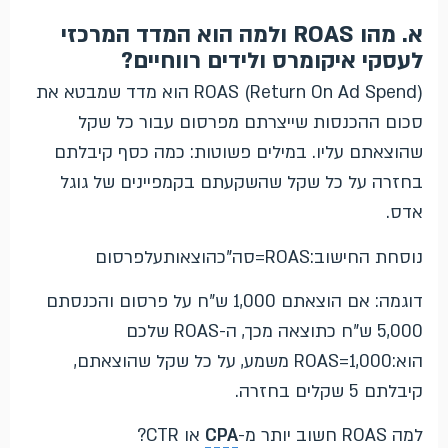
א. מהו ROAS ולמה הוא המדד המרכזי
לעסקי איקומרס ולידים רווחיים?
ROAS (Return On Ad Spend) הוא מדד שמבטא את
סכום ההכנסות שייצרתם מפרסום עבור כל שקל
שהוצאתם עליו. במילים פשוטות: כמה כסף קיבלתם
בחזרה על כל שקל שהשקעתם בקמפיינים של גוגל
אדס.
נוסחת החישוב:
S
A
RO
=
סה"כהוצאותעלפרסום
דוגמה: אם הוצאתם 1,000 ש"ח על פרסום והכנסתם
5,000 ש"ח כתוצאה מכך, ה-ROAS שלכם
הוא:
000
,
1
=
S
A
RO
משמע, על כל שקל שהוצאתם,
קיבלתם 5 שקלים בחזרה.
למה ROAS חשוב יותר מ-
CPA
או CTR?