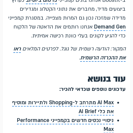
ב-Boostit אנחנו בונים קמפייני
פרסום ביוטיוב
כערוץ
ביצועים מדיד, מחברים את נתוני הקטלוג ומגדירים
מדידה שמזכה נכון גם המרות מצפייה. במסגרת קמפייני
Demand Gen
אנחנו רותמים את הדאטה של הלקוח
כדי להגיע לקונים בעלי כוונת רכישה אמיתית.
המקור: הודעה רשמית של גוגל. לפרטים המלאים
ראו
את ההכרזה הרשמית
.
עוד בנושא
עדכונים נוספים שכדאי להכיר:
AI Max מתרחב ל-Shopping ולתיירות ומוסיף
את כלי AI Brief
ניסויי נכסים חדשים בקמפייני Performance
Max