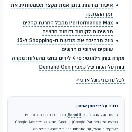
אישור מודעות בזמן אמת מקצר משמעותית את
זמן ההמתנה
Performance Max מקבל החרגת קהלים
מרשימות לקוחות ודוחות חדשים
גוגל מרחיבה את מודעות ה-Shopping ל-15
שווקים אירופיים חדשים
מקרה בוחן רלוונטי:
פי 4 לידים בחצי מהעלות: מקרה
בוחן על הכוח של קמפיין Demand Gen
לכל עדכוני גוגל אדס »
נכתב על ידי מתן אסטון
מומחה גוגל אדס ומייסד
Boostit
, סוכנות פרסום בגוגל ושותפה
רשמית של Google (Google Partner). מנהל קמפייני Google Ads
לעסקים בישראל, עם התמחות בבניית אסטרטגיות צמיחה