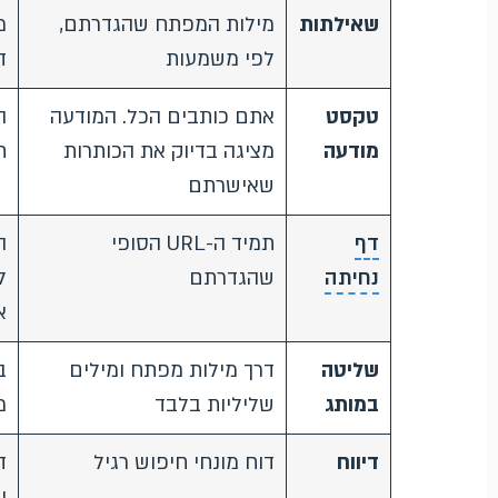
שאילתות
מילות המפתח שהגדרתם,
מ
לפי משמעות
ד
טקסט
אתם כותבים הכל. המודעה
ה
מודעה
מציגה בדיוק את הכותרות
ח
שאישרתם
דף
תמיד ה-URL הסופי
נחיתה
שהגדרתם
ל
א
שליטה
דרך מילות מפתח ומילים
ב
במותג
שליליות בלבד
מ
דיווח
דוח מונחי חיפוש רגיל
ד
ו-URL הוצג