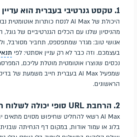
1. טקסט גנרטיבי בעברית הוא עדיין נקודת התורפה
היכולת של AI Max לנסח כותרות אוט
מהניסיון שלנו עם הכלים הגנרטיביים של גוגל, 
אנושי טוב: מגדר שמתפספס, תחביר מסורבל, ו
בעצמכם. וזה כבר לא רק עניין אסתטי: לפי
תנאי
נכסים שנוצרו אוטומטית מוטלת עליכם, המפרסמי
שמפעיל AI Max בעברית חייב משמעת ש
הראשונים.
2. הרחבת URL סופי יכולה לשלוח תנועה לעמודים שלא ממירים
AI Max רשאי להחליט שחיפוש מסוים מתאי
בלוג או עמוד אודות, במקום דף הנחיתה שבניתם