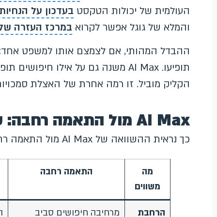
העולמית של יכולות הטקסט
בעדכון על הנחיות הט
והמלא של גוגל אפשר לקרוא
במרכז העזרה של Google Ads על  Max
ההבדל המהותי, אם לצמצם אותו למשפט אחד: 
תופיעו. AI Max משנה גם על אילו חיפו
הקליק מוביל. זו רמה אחרת של האצלת סמכויות
AI Max מול התאמה רחבה: טבלת השוואה
כך נראית ההשוואה של AI Max מול התאמה רחבה, ממד אחר ממד:
מה
התאמה רחבה
משווים
הרחבת
מרחיבה חיפושים סביב
ה