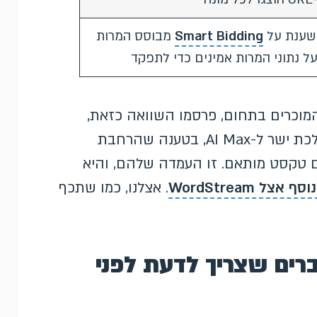
שענת על
Smart Bidding
מבוסס המרות
על נתוני המרות אמינים כדי לתפקד
המקצועיים המוכרים בתחום, פרסמו השוואה כזאת,
ולשיטתם עדיף היום לדלג על התאמה רחבה וללכת ישר ל-AI Max, בטענה שהרחבת
ם טקסט מותאם. זו העמדה שלהם, והיא
 אצל WordStream
. אצלנו, כמו שתכף
רים שצריך לדעת לפני