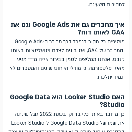
למהירות הטעינה.
איך מחברים גם את Google Ads וגם את
GA4 לאותו דוח?
מוסיפים כל מקור בנפרד דרך מחבר ה-Google Ads
והמחבר של GA4, ואז בונים לצדם ויזואליזציות באותו
קנבס. אנחנו ממליצים לסמן בבירור איזה מדד מגיע
מאיזו פלטפורמה, כי מודלי הייחוס שונים והמספרים לא
תמיד יתלכדו.
האם Looker Studio הוא Google Data
Studio?
כן, מדובר באותו כלי בדיוק. בשנת 2022 גוגל שינתה
את שמו של Google Data Studio ל-Looker Studio
במסגרת איחוד מותגי ה-BI שלה. הפונקציונליות נשארה