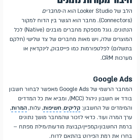
חיבור מקורות נתונים
הלב של Looker Studio הוא ה-
מחברים
(Connectors). מחבר הוא הגשר בין הדוח למקור
הנתונים. גוגל מספקת מחברים מובנים (Native) לכל
המוצרים שלה, ויש מאות מחברים של צד שלישי (חלקם
בתשלום) לפלטפורמות כמו פייסבוק, לינקדאין או
מערכות CRM.
Google Ads
המחבר הרשמי של Google Ads מאפשר לבחור חשבון
בודד או חשבון ניהול (MCC), ומביא את כל המדדים
והמימדים של החשבון:
קליקים
,
חשיפות
, עלות,
המרות
,
ערך המרה ועוד. כדאי לזכור שהמחבר מושך נתונים
ברמת החשבון/קמפיין/קבוצת מודעות/מילת מפתח –
בחרו את רמת הפירוט בהתאם לדוח.