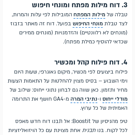
3. דוח מילות מפתח ומונחי חיפוש
טבלה של
מילות המפתח
המובילות לפי עלות והמרות,
לצד טבלת
מונחי החיפוש
בפועל. דוח זה מאתר בזבוז
(מונחים לא רלוונטיים) והזדמנויות (מונחים ממירים
שכדאי להוסיף כמילת מפתח).
4. דוח פילוח קהל ומכשיר
פילוח ביצועים לפי מכשיר, מיקום גאוגרפי, שעות היום
וימי השבוע – בסיס מצוין להחלטות על התאמות הצעות
מחיר ותזמון. כאן שווה גם לבחון נתוני ייחוס: שילוב של
מודלי ייחוס
ו-
נתיבי המרה
מ-GA4 חושף את התרומה
האמיתית של כל ערוץ.
טיפ מהניסיון של Boostit: אל תבנו דוח חדש מאפס
לכל לקוח. בנו
תבנית
אחת מצוינת עם כל הויזואליזציות