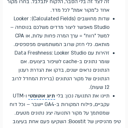
זה לצד זה בלי הסבר, הלקוח יתבלבל. בחרו מקור
אחד כ"מקור אמת" לכל מדד.
שדות מחושבים (Calculated Fields): Looker
Studio מאפשר ליצור מדדים משלכם בנוסחה –
למשל "רווח" = ערך המרה פחות עלות, או CPA
מותאם. כלי חזק שרוב המשתמשים מפספסים.
זהירות עם Data Freshness: Looker Studio
שומר נתונים ב-cache לשיפור ביצועים. אם
הנתונים נראים ישנים, בדקו את הגדרת רענון
הנתונים של מקור הנתונים (ברירת המחדל לרוב
12 שעות).
תייגו את התנועה נכון: בלי
תיוג אוטומטי
ו-UTM
עקביים, פילוח המקורות ב-GA4 יישבר – וכל דוח
שמסתמך על מקור התנועה יציג נתונים מטעים.
טיפ מהניסיון של Boostit: השקיעו פעם אחת בעיצוב