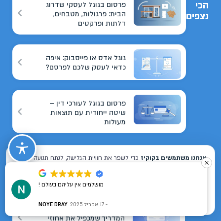
הכי
פרסום בגוגל לעסקי שדרוג
הבית: פרגולות, מטבחים,
נצפים
דלתות ופרקטים
גוגל אדס או פייסבוק: איפה
כדאי לעסק שלכם לפרסם?
פרסום בגוגל לעורכי דין –
שיטה ייחודית עם תוצאות
מעולות
דף נחיתה שממיר: המדריך
המלא לכתיבה ומבנה
מושלמים אין עליהם בעולם !
17 אפריל 2025
NOYE DRAY
ביקורות בגוגל לעסקים:
המדריך שמכפיל את אחוזי