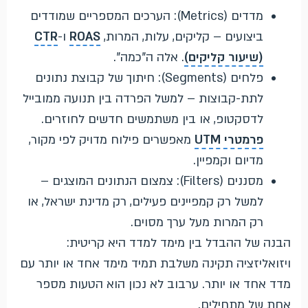
מדדים (Metrics): הערכים המספריים שמודדים
ביצועים – קליקים, עלות, המרות,
ROAS
ו-
CTR
(שיעור קליקים)
. אלה ה"כמה".
פלחים (Segments): חיתוך של קבוצת נתונים
לתת-קבוצות – למשל הפרדה בין תנועה ממובייל
לדסקטופ, או בין משתמשים חדשים לחוזרים.
פרמטרי UTM
מאפשרים פילוח מדויק לפי מקור,
מדיום וקמפיין.
מסננים (Filters): צמצום הנתונים המוצגים –
למשל רק קמפיינים פעילים, רק מדינת ישראל, או
רק המרות מעל ערך מסוים.
הבנה של ההבדל בין מימד למדד היא קריטית:
ויזואליזציה תקינה משלבת תמיד מימד אחד או יותר עם
מדד אחד או יותר. ערבוב לא נכון הוא הטעות מספר
אחת של מתחילים.