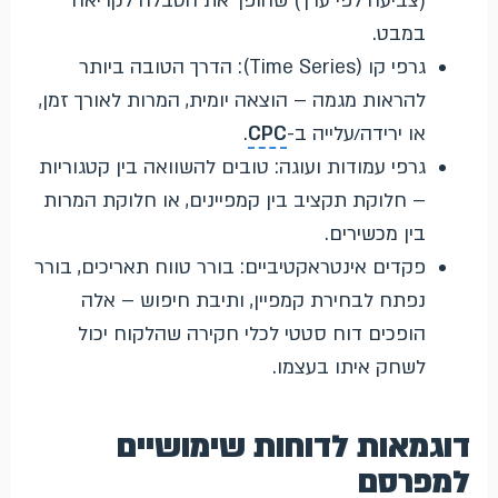
(צביעה לפי ערך) שהופך את הטבלה לקריאה
במבט.
גרפי קו (Time Series): הדרך הטובה ביותר
להראות מגמה – הוצאה יומית, המרות לאורך זמן,
או ירידה/עלייה ב-
CPC
.
גרפי עמודות ועוגה: טובים להשוואה בין קטגוריות
– חלוקת תקציב בין קמפיינים, או חלוקת המרות
בין מכשירים.
פקדים אינטראקטיביים: בורר טווח תאריכים, בורר
נפתח לבחירת קמפיין, ותיבת חיפוש – אלה
הופכים דוח סטטי לכלי חקירה שהלקוח יכול
לשחק איתו בעצמו.
דוגמאות לדוחות שימושיים
למפרסם