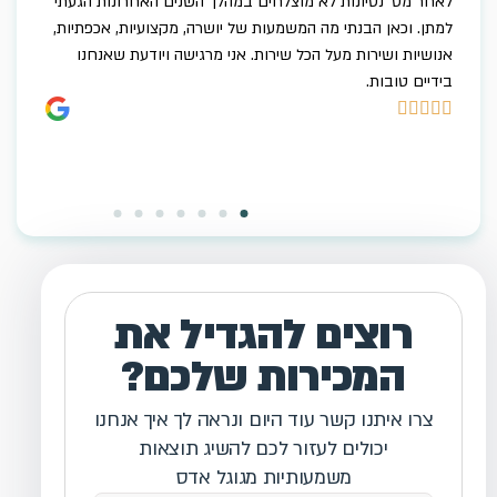
לאחר מס' נסיונות לא מוצלחים במהלך השנים האחרונות הגעתי
מת
למתן. וכאן הבנתי מה המשמעות של יושרה, מקצועיות, אכפתיות,
קמ
ר
אנושיות ושירות מעל הכל שירות. אני מרגישה ויודעת שאנחנו
מע
בידיים טובות.
הק
שי





תו

רוצים להגדיל את
המכירות שלכם?
צרו איתנו קשר עוד היום ונראה לך איך אנחנו
יכולים לעזור לכם להשיג תוצאות
משמעותיות מגוגל אדס