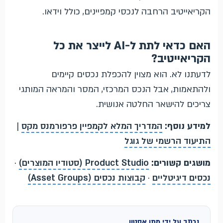
הקריאייטיב הרחבה לנכסי קמפיינים, כולל וידאו.
האם כדאי לתת ל-AI לייצר את כל
הקריאייטיב?
לדעתנו לא. הוא מצוין להכפלת נכסים קיימים
ולהתאמות, אבל הנכס המרכזי, המסר והמראה המותגי
צריכים להישאר החלטה אנושית.
למידע נוסף:
המדריך המלא לקמפיין פרפורמנס מקס
|
התיעוד הרשמי של גוגל
מושגים קשורים:
Product Studio (סטודיו המוצרים)
·
נכסים דיגיטליים
·
קבוצות נכסים (Asset Groups)
נכתב על ידי מתן אסטון