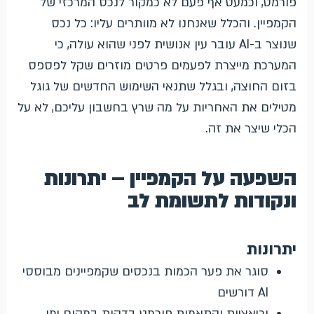
פורמט, וכמעט אף פעם לא כמקור לנכס המרכזי של
הקמפיין. והכלל שאנחנו לא מוותרים עליו: כל נכס
שנוצר ב-AI עובר עין אנושית לפני שהוא עולה, כי
המערכת מייצרת לפעמים פרטים מוזרים שקל לפספס
בזום החוצה, ובגלל שתנאי השימוש החדשים של גוגל
מטילים את האחריות על מה שרץ בחשבון עליכם, לא על
הכלי שיצר את זה.
השפעה על הקמפיין – יתרונות
ונקודות לתשומת לב
יתרונות
סוגר את פער הכמות בנכסים שקמפיינים מבוססי
AI דורשים
וריאציות והתאמות פורמט בדקות במקום ימי