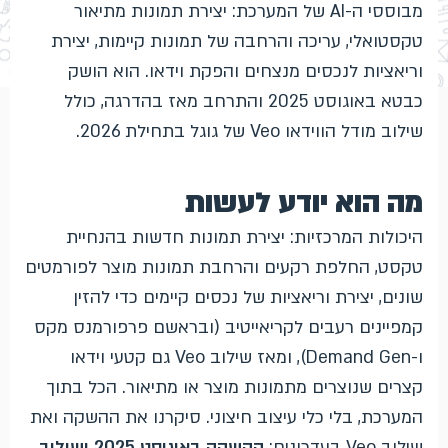
מבוססי ה-AI של המערכת: יצירת תמונות מתיאור
טקסטואלי, עריכה והרחבה של תמונות קיימות, יצירת
וריאציות לנכסים מנצחים והפקת וידאו. הוא הושק
כבטא באוגוסט 2025 והתרחב מאז בהדרגה, כולל
שילוב מודל הווידאו Veo של גוגל בתחילת 2026.
מה הוא יודע לעשות
היכולות המרכזיות: יצירת תמונות חדשות בהנחיית
טקסט, החלפת רקעים והרחבת תמונות מוצר לפורמטים
שונים, יצירת וריאציות של נכסים קיימים כדי להזין
קמפיינים רעבים לקריאייטיב (ובראשם פרפורמנס מקס
ו-Demand Gen), ומאז שילוב Veo גם קטעי וידאו
קצרים שנוצרים מתמונות מוצר או מתיאור. הכל בתוך
המערכת, בלי כלי עיצוב חיצוני. סיקרנו את ההשקה ואת
שילוב Veo בעדכונים:
ההשקה באוגוסט 2025
ושילוב