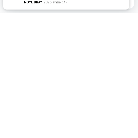
17 אפריל 2025
NOYE DRAY
רוצים להגדיל את
המכירות שלכם?
צרו איתנו קשר עוד היום ונראה לך איך אנחנו
יכולים לעזור לכם להשיג תוצאות