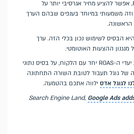
לקוח חדש. כשהערך נגזר ישירות מיעד ה-ROAS, אפשר להציע מחיר אגרסיבי יותר על
 וזה משמעותי במיוחד בענפים שבהם הערך
 הראשונה.
יא הבסיס לשימוש נכון בכלי הזה. ערך
ל מנגנון ההצעות האוטומטי.
ב-Boostit אנחנו מגדירים את ערכי ההמרה ואת יעדי ה-ROAS יחד עם הלקוח, על בסיס נתוני
ה של גוגל תעבוד לטובת השורה התחתונה
ו לגוגל אדס
ילווה אתכם בהטמעה.
Google Ads adds