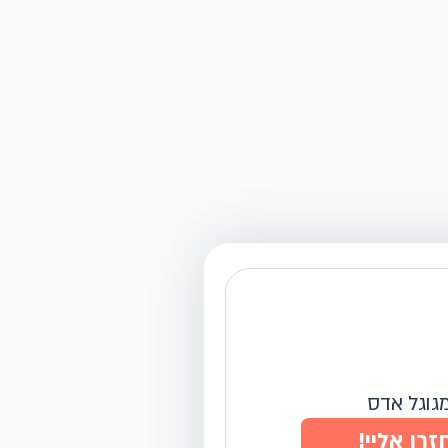
מגוגל אדס
זרו אליי!