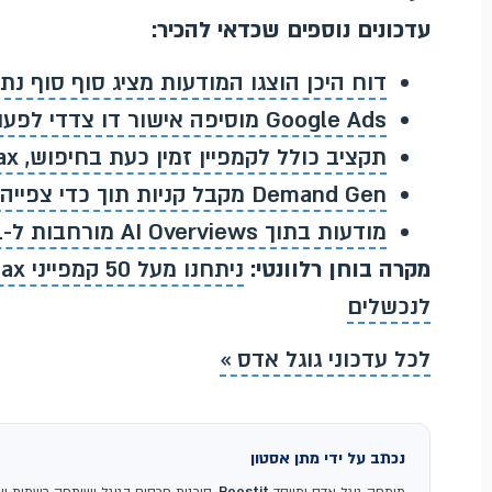
עדכונים נוספים שכדאי להכיר:
דוח היכן הוצגו המודעות מציג סוף סוף נתוני formance Max
Google Ads מוסיפה אישור דו צדדי לפעולות רגישות בחשבון
תקציב כולל לקמפיין זמין כעת בחיפוש, Performance Max ו-Shopping
Demand Gen מקבל קניות תוך כדי צפייה בטלוויזיה ומדידת חיפושי מותג
מודעות בתוך AI Overviews מורחבות ל-11 מדינות נוספות
מקרה בוחן רלוונטי:
לנכשלים
לכל עדכוני גוגל אדס »
נכתב על ידי מתן אסטון