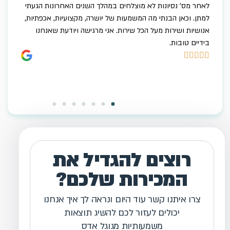
מהלך השנים האחרונות הגעתי
מתן המדהים, מלבד זה שיש לו ידע עצום ב
 יושרה, מקצועיות, אכפתיות,
קמפיין מנצח שמביא לי לקוחות מדוייקים, 
ני מרגישה ויודעת שאנחנו
מענה להודעות לכל שאלה, יעוץ וסבלנות בכ
הקמפיין, אני סופר מרוצה! מבחינת השיווק 
שיש לי ניהול קמפיין מוצלח.. מתן וצוות ב
תודה על הכל





רוצים להגדיל את
המכירות שלכם?
צרו איתנו קשר עוד היום ונראה לך איך אנחנו
יכולים לעזור לכם להשיג תוצאות
משמעותיות מגוגל אדס