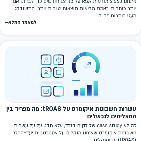
ניתחנו 2,663 מודעות RSA על פני 12 חודשים כדי לבדוק אם
יותר כותרות באמת מביאות תוצאות טובות יותר. התשובה:
מעט כותרות זה ה...
למאמר המלא
עשרות חשבונות איקומרס על tROAS: מה מפריד בין
המצליחים לנכשלים
זה לא case study של לקוח בודד, אלא מבט על על עשרות
חשבונות איקומרס שאנחנו מנהלים על אסטרטגיית יעד-החזר
(tROAS). כשמנהלים...