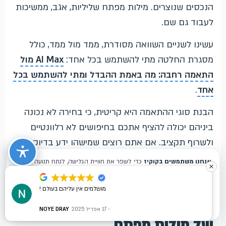
הנכסים שנוצרים. מילות מפתח שליליות, אגב, ממשיכות
לעבוד גם שם.
עשינו לשניים השוואה מסודרת, ממד מול ממד, כולל
מסגרת החלטה מתי להשתמש בכל אחד:
AI Max מול
התאמה רחבה: מה באמת ההבדל ומתי להשתמש בכל
אחד
.
הבנת סוגי ההתאמה היא קריטית, כי בחירה לא נכונה
ביניהם יכולה להציף אתכם בחיפושים לא רלוונטיים
ולשרוף תקציב. אם אתם רוצים שמישהו ידע בדיוק מתי
להשתמש בכל סוג,
מומחה לקידום ממומן בגוגל
שלנו
ישמור על התקציב שלכם ממוקד.
מושלמים אין עליהם בעולם !
שאלות נפוצות על סוגי התאמה
17 אפריל 2025
NOYE DRAY
של מילות מפתח