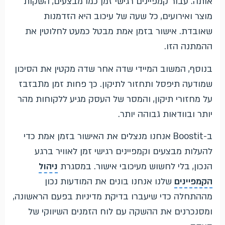
אותה. עבור קמפיינים רגישי זמן כמו מבצעים, השקות
מוצר ואירועים, כל שעה של עיכוב היא הזדמנות
שאובדת. אישור בזמן אמת מבטל כמעט לחלוטין את
ההמתנה הזו.
בנוסף, המשוב המיידי שדה אחר שדה מקטין את הסיכון
שמודעה תיפסל ותחזור לתיקון. כך פחות זמן מתבזבז
על מחזורי תיקון, והמסר של העסק מגיע ללקוחות מהר
יותר ובוודאות גבוהה יותר.
ב-Boostit אנחנו מנצלים את האישור בזמן אמת כדי
להעלות מבצעים וקמפיינים רגישי זמן לאוויר ברגע
הנכון, בלי לחשוש מעיכובי אישור. במסגרת
ניהול
הקמפיינים
שלנו אנחנו בונים את המודעות נכון
מההתחלה כדי שיעברו בדיקת מדיניות בפעם הראשונה,
ומסנכרנים את ההשקה עם לוח הזמנים השיווקי של