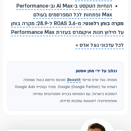
הנחיות הטקסט ב-AI Max וב-Performance
Max נפתחות לכל המפרסמים בעולם
מקרה בוחן רלוונטי:
מ-ROAS 3.6 ל-28.9: מקרה בוחן
על חילוץ חנות איקומרס בעזרת Performance Max
לכל עדכוני גוגל אדס »
נכתב על ידי מתן אסטון
מומחה גוגל אדס ומייסד
Boostit
, סוכנות פרסום בגוגל ושותפה
רשמית של Google (Google Partner). מנהל קמפייני Google Ads
לעסקים בישראל, עם התמחות בבניית אסטרטגיות צמיחה
ואופטימיזציה לתוצאות עסקיות מדידות.