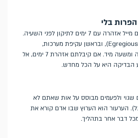
ברוב הפרות המדיניות הרגילות גוגל שולחת היום מייל אזהרה עם 7 ימים לתיקון לפני השעיה.
אבל קבוצה של הפרות שגוגל מגדירה חמורות (Egregious), ובראשן עקיפת מערכות,
תשלומים חשודים והתחזות, מדלגת על האזהרה ומשעה מיד. אם קיבלתם אזהרת 7 ימים, אל
 הבדיקה היא על הכל מחדש.
ם שגוי ולפעמים מבוסס על אות שאתם לא
גל). הערעור הוא הערוץ שבו אדם קורא את
מכל דבר אחר בתהליך.