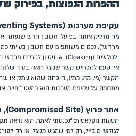
ההפרות הנפוצות, בפירוק של
עקיפת מערכות (Circumventing Systems), ההשעיה הקשה
מה מדליק אותה בפועל: חשבון חדש שנפתח אח
מחדש"), נכסים משותפים עם חשבון בעייתי כמו 
ולגולשים (Cloaking), או ניסיון ל
אין טעם להכחיש קשר שגוגל רואה בגרף שלה: 
הקשר (מי, מה, מתי), הוכחה שהוא נותק או שה
מתחמק על עקיפת מערכות הוא כמעט דחייה אוט
אתר פרוץ (Compromised Site), הבעיה שלא רואים בעיניים
הטעות הקלאסית: "נכנסתי לאתר, הוא נראה תקין".
לגולשי מובייל, רק למי שמגיע מגוגל, או רק לסו