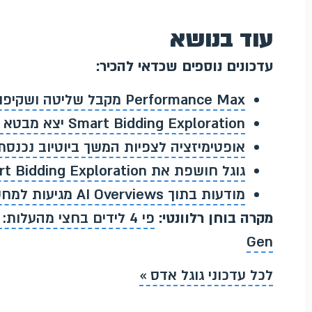
עוד בנושא
עדכונים נוספים שכדאי להכיר:
Performance Max מקבל שליטה ושקיפות חדשות לבעלי עסקים
Smart Bidding Exploration יצא מבטא לקמפייני חיפוש עם יעד ROAS
אופטימיזציה לצפיות המשך ביוטיוב נכנסת לקמפייני
גוגל חושפת את Smart Bidding Exploration, עדכון ההצעות הגדול בעשור
מודעות בתוך AI Overviews מגיעות למחשב ולמצב AI בחיפוש
מקרה בוחן רלוונטי:
Gen
לכל עדכוני גוגל אדס »