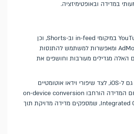
בתחום הפורמטים נוספו שיתופי יוצרים של YouTube במיקומי in-feed וב-Shorts, וכן
מודעות Playable שמופיעות ככרטיסי סיום ב-AdMob ומאפשרות למשתמש להתנסות
 האלה מגדילים מעורבות וחושפים את
זמינה כעת גם ל-iOS, לצד שיפורי וידאו אוטומטיים
שמתאימים את המודעה לגדלי מסך שונים. בתחום המדידה הורחבו on-device conversion
measurement ו-Integrated Conversion Measurement, שמספקים מדידה מדויקת תוך