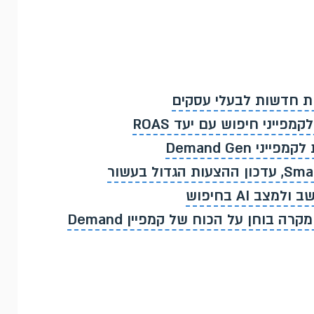
 Demand Gen
פי 4 לידים בחצי מהעלות: מקרה בוחן על הכוח של קמפיין Demand