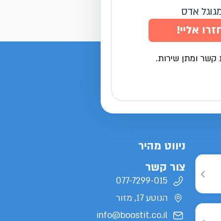
מגוגל אדס
זרו אליי!
 קשר ומתן שירות.
ניווט מהיר
צור קשר
077-7299-015
הנוטע 17, מזור
info@boostit.co.il