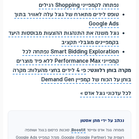
נפתחה לקמפייני Shopping רגילים
טופס לידים מתארח של גוגל עלה לאוויר בתוך
Google Ads
גוגל משנה את התנהגות ההצעות מבוססות היעד
בקמפיינים מוגבלי תקציב
Smart Bidding Exploration נפתחה לכל
קמפייני Performance Max ללא פיד מוצרים
מקרה בוחן רלוונטי:
פי 4 לידים בחצי מהעלות: מקרה
בוחן על הכוח של קמפיין Demand Gen
לכל עדכוני גוגל אדס »
נכתב על ידי מתן אסטון
מומחה גוגל אדס ומייסד
Boostit
, סוכנות פרסום בגוגל ושותפה
רשמית של Google (Google Partner). מנהל קמפייני Google Ads