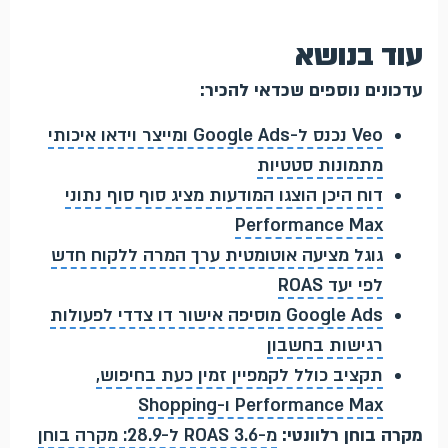
עוד בנושא
עדכונים נוספים שכדאי להכיר:
Veo נכנס ל-Google Ads ומייצר וידאו איכותי
מתמונות סטטיות
דוח היכן הוצגו המודעות מציג סוף סוף נתוני
Performance Max
גוגל מציעה אוטומטית ערך המרה ללקוח חדש
לפי יעד ROAS
Google Ads מוסיפה אישור דו צדדי לפעולות
רגישות בחשבון
תקציב כולל לקמפיין זמין כעת בחיפוש,
Performance Max ו-Shopping
מקרה בוחן רלוונטי:
מ-ROAS 3.6 ל-28.9: מקרה בוחן