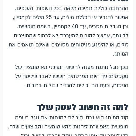
ההרחבה כוללת תמיכה מלאה בכל השפות והענפים.
אפשר להגדיר אי הכללת מילים, עד 25 מילים לקמפיין,
וכן הגבלות מסרים, עד 40 לקמפיין, בשפה חופשית.
לדוגמה, אפשר להורות למערכת לא לרמוז שהמוצרים
זולים, או להימנע מניסוחים מסוימים שאינם תואמים את
המותג.
בכך גוגל נותנת מענה לחשש המרכזי מאוטומציה של
טקסטים: עד היום מפרסמים חששו לאבד שליטה על
הניסוח, וכעת הם יכולים להגדיר גבולות ברורים.
למה זה חשוב לעסק שלך
קול המותג הוא נכס. היכולת להנחות את גוגל בשפה
חופשית מאפשרת ליהנות מהאוטומציה והביצועים שלה,
בלי לוותר על אופי המסר. עסק יוקרתי, למשל, יכול