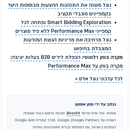
גוגל משנה את התנהגות ההצעות מבוססות היעד
בקמפיינים מוגבלי תקציב
Smart Bidding Exploration נפתחה לכל
קמפייני Performance Max ללא פיד מוצרים
גוגל מרחיבה את מדיניות הגשת המודעות
המוגבלת בחיפוש
מקרה בוחן רלוונטי:
הכפלת לידים B2B בעלות יציבה:
מקרה בוחן על Performance Max
לכל עדכוני גוגל אדס »
נכתב על ידי מתן אסטון
מומחה גוגל אדס ומייסד
Boostit
, סוכנות פרסום בגוגל ושותפה
רשמית של Google (Google Partner). מנהל קמפייני Google Ads
לעסקים בישראל, עם התמחות בבניית אסטרטגיות צמיחה