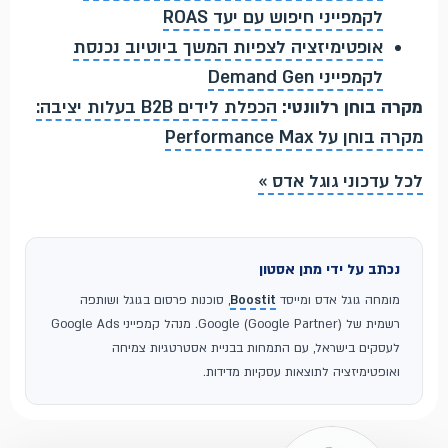
לקמפייני חיפוש עם יעד ROAS
אופטימיזציה לצפיות המשך ביוטיוב נכנסת
לקמפייני Demand Gen
מקרה בוחן רלוונטי:
הכפלת לידים B2B בעלות יציבה:
מקרה בוחן על Performance Max
לכל עדכוני גוגל אדס »
נכתב על ידי מתן אסטון
מומחה גוגל אדס ומייסד
Boostit
, סוכנות פרסום בגוגל ושותפה
רשמית של Google (Google Partner). מנהל קמפייני Google Ads
לעסקים בישראל, עם התמחות בבניית אסטרטגיות צמיחה
ואופטימיזציה לתוצאות עסקיות מדידות.