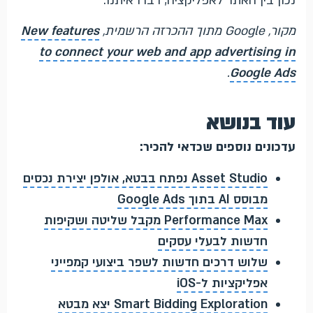
נכון בין האתר לאפליקציה, דברו איתנו.
מקור, Google מתוך ההכרזה הרשמית,
New features
to connect your web and app advertising in
.
Google Ads
עוד בנושא
עדכונים נוספים שכדאי להכיר:
Asset Studio נפתח בבטא, אולפן יצירת נכסים
מבוסס AI בתוך Google Ads
Performance Max מקבל שליטה ושקיפות
חדשות לבעלי עסקים
שלוש דרכים חדשות לשפר ביצועי קמפייני
אפליקציות ל-iOS
Smart Bidding Exploration יצא מבטא