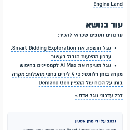
Engine Land
עוד בנושא
עדכונים נוספים שכדאי להכיר:
גוגל חושפת את Smart Bidding Exploration,
עדכון ההצעות הגדול בעשור
גוגל משיקה את AI Max לקמפיינים בחיפוש
מקרה בוחן רלוונטי:
פי 4 לידים בחצי מהעלות: מקרה
בוחן על הכוח של קמפיין Demand Gen
לכל עדכוני גוגל אדס »
נכתב על ידי מתן אסטון
מומחה גוגל אדס ומייסד
Boostit
, סוכנות פרסום בגוגל ושותפה