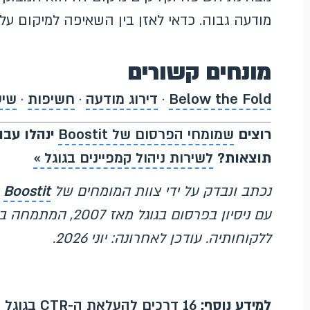
מודעה גבוה. כדאי לאזן בין השאיפה למיקום עליו
מונחים קשורים
Below the Fold
·
דירוג מודעה
·
חשיפות
·
שיעו
רוצים
שמומחי הפרסום של Boostit
ינהלו עבור
תוצאות?
לשירות ניהול קמפיינים בגוגל »
נכתב ונבדק על ידי צוות המומחים של
Boostit
עם ניסיון בפרסום ב
ללקוחותיה. עודכן לאחרונה: יוני 2026.
למידע נוסף:
16 דרכים להעלאת ה-CTR בגוגל אדס