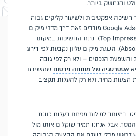
לט והנחשק ביותר.
 בדרך כלל ליותר חשיפה אפקטיבית ולשיעור קליקים גבוה
יותר, מכיוון שהמשתמש רואה אותן ראשונות. ב-Google Ads מודדים זאת דרך מדדי מיקום
ונראות: נתח החשיפות בראש הדף (Top Impression Share) ונתח החשיפות במיקום
העליון המוחלט (Absolute Top Impression Share). השגת מיקום עליון נקבעת לפי דירוג
 והשפעת הנכסים – ולא רק לפי גובה
יא
אסטרטגיה של מומחה פרסום
שמשפרת
 הצעות מחיר, ולא רק להעלות תקציב.
ום בראש הדף קריטי במיוחד למילות מפתח בעלות כוונת
מסך. אבל אנחנו תמיד שוקלים אותו מול
יע לראש מבלי לשלם את ההצעה הגבוהה