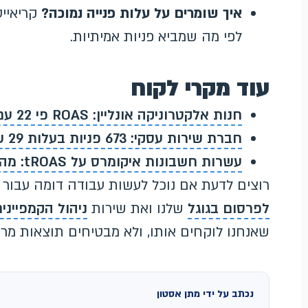
איך שומרים על עלות פנייה נמוכה?
קריאייט
לפי מה שמביא פניות אמיתיות.
עוד מקרי לקוח
חנות אלקטרוניקה אונליין: ROAS פי 22 עם Performance Max
חברת שירות עסקי: 673 פניות בעלות 29 ש״ח לפנייה
עשרות חשבונות איקומרס על tROAS: מה מפריד בין המצליחים לנכשלים
רוצים לדעת אם נוכל לעשות עבודה דומה עבור
לפרסום בגוגל
שלנו ואת שירות
ניהול הקמפיינים
שאנחנו לוקחים אותו, ולא מבטיחים תוצאות מר
נכתב על ידי מתן אסטון