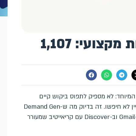
Demand Gen לשירות מקצועי: 1,107
המיוחד: לא מספיק לתפוס ביקוש קיים
בחיפוש, צריך גם ליצור ביקוש אצל אנשים שעדיין לא חיפשו. זה בדיוק מה ש-Demand Gen
נועד לעשות: להגיע לקהל הנכון ב-YouTube, ב-Gmail וב-Discover עם קריאייטיב שמעורר