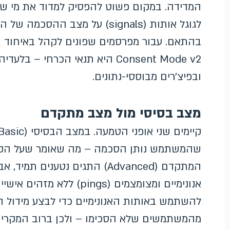
לגוגל אותות (signals) על מצב 
בהתאם. עבור מפרסמים שפונים לקהל באיחוד הא
Consent Mode v2 היא תנאי הכרח
ובפיצ'רים מבוססי-נתונים.
מצב בסיסי מול מצב מתקדם
שהמשתמש נותן הסכמה – מה שאומר שעל הקהל
המתקדם (Advanced) התגים נטענ
אנונימיים ומצומצמים (ings
להשתמש באותות האנונימיים כדי לבצע מידול 
מהמשתמשים שלא הסכימו – ולכן ברוב המקרים 