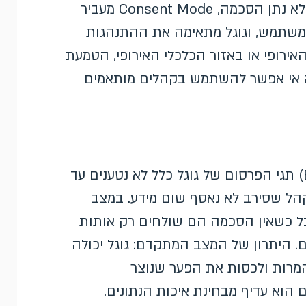
המדידה. במקום פשוט להפסיק למדוד את מי שלא נתן הסכמה, Consent Mode מעביר
ההסכמה של המשתמש, וגוגל מתאימה את ההתנהגות
ירופי או באזור הכלכלי האירופי, הטמעת
י – בלעדיה אי אפשר להשתמש בקהלים מותאמים
קיימים שני אופני הטמעה. במצב הבסיסי (Basic) תגי הפרסום של גוגל כלל לא נטענים עד
 שסירב לא נאסף שום מידע. במצב
ים תמיד, אבל כשאין הסכמה הם שולחים רק אותות
p) ללא מזהים אישיים. היתרון של המצב המתקדם: גוגל יכולה
המרות ולכסות את הפער שנוצר
הוא עדיף מבחינת איכות הנתונים.