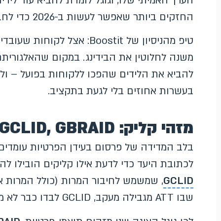
הערך האמיתי שלו, וגוגל לומדת להביא עוד ליד
החזקים ביותר שאפשר לעשות ב-2026 כדי לחבר את הפרסום לתוצאה העסקית.
משנה לחלוטין את הבידינג. במקום שהאלגוריתם י
להביא את הלידים שהפכו ללקוחות בפועל – ולע
בעשרות אחוזים בלי לגעת בתקציב.
מזהי קליק: GCLID, GBRAID ו-WBRAID
בלב המדידה של פרסום בעידן הפרטיות עומדים
לכתובת היעד כדי לדעת אילו קליקים הובילו ל
GCLID
שבו ATT מגבילה מעקב, GCLID לבדו כבר לא מספיק.