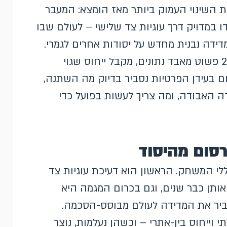
 השינוי העמוק ביותר מאז הומצא: המעבר
 במדויק דרך עוגיות צד שלישי – לעולם שבו
דה נבנית מחדש על יסודות אחרים לגמרי.
מי שממשיך לנהל קמפיינים לפי הכללים של 2019 פשוט מאבד נתונים, מקבל ייחוס שגוי
ם בעידן הפרטיות נסביר בדיוק מה השתנה,
 האבודה, ומה צריך לעשות בפועל כדי
סום מהיסוד
לי המשחק. הראשון הוא דעיכת עוגיות צד
כמו Safari ו-Firefox חוסמים אותן כבר שנים, וגם בכרום המגמה היא
יר את המדידה לעולם מבוסס-הסכמה.
 וייחוס בין-אתרי – וכשהן נעלמות, נוצר