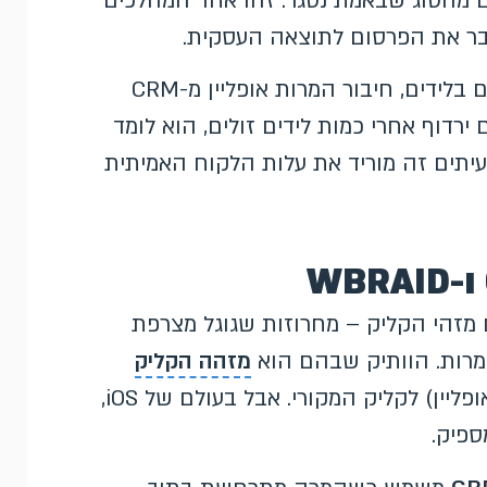
ים מהסוג שבאמת נסגר. זהו אחד המהלכים
טיפ מהניסיון של Boostit: אצל לקוחות שעובדים בלידים, חיבור המרות אופליין מ-CRM
רדוף אחרי כמות לידים זולים, הוא לומד
יתים זה מוריד את עלות הלקוח האמיתית
 מזהי הקליק – מחרוזות שגוגל מצרפת
המרות. הוותיק שבהם הוא
מזהה הקליק
, שמשמש לחיבור המרות (כולל המרות אופליין) לקליק המקורי. אבל בעולם של iOS,