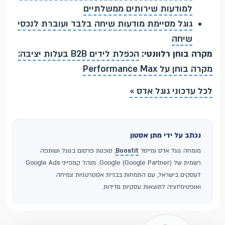
למודעות שירותים ממשלתיים
גוגל מסיימת מודעות שיחה בלבד ועוברת לנכסי
שיחה
מקרה בוחן רלוונטי:
הכפלת לידים B2B בעלות יציבה:
מקרה בוחן על Performance Max
לכל עדכוני גוגל אדס »
נכתב על ידי מתן אסטון
מומחה גוגל אדס ומייסד
Boostit
, סוכנות פרסום בגוגל ושותפה
רשמית של Google (Google Partner). מנהל קמפייני Google Ads
לעסקים בישראל, עם התמחות בבניית אסטרטגיות צמיחה
ואופטימיזציה לתוצאות עסקיות מדידות.