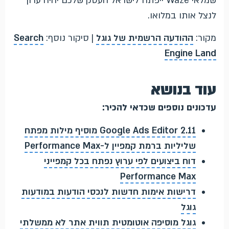
שמלאי Waze ייפתח לישראל העסק שלכם יהיה ערוך
לנצל אותו במלואו.
מקור:
ההודעה הרשמית של גוגל
| סיקור נוסף:
Search
Engine Land
עוד בנושא
עדכונים נוספים שכדאי להכיר:
Google Ads Editor 2.11 מוסיף מילות מפתח
שליליות ברמת קמפיין ל-Performance Max
דוח ביצועים לפי ערוץ נפתח בכל קמפייני
Performance Max
דרישות אימות חדשות לנכסי הודעות במודעות
גוגל
גוגל מוסיפה אוטומטית תווית אתר לא ממשלתי