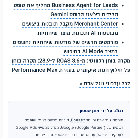
Business Agent for Leads מחליף את טופס
הלידים בצ'אט מבוסס Gemini
Merchant Center מקבל תובנות ביצועים
מבוססות AI ותכונות מוצר שיחתיות
פורמטים חדשים של מודעות שיחתיות נחשפים
במצב AI Mode בחיפוש
מקרה בוחן רלוונטי:
מ-ROAS 3.6 ל-28.9: מקרה בוחן
על חילוץ חנות איקומרס בעזרת Performance Max
לכל עדכוני גוגל אדס »
נכתב על ידי מתן אסטון
מומחה גוגל אדס ומייסד
Boostit
, סוכנות פרסום בגוגל ושותפה
רשמית של Google (Google Partner). מנהל קמפייני Google Ads
לעסקים בישראל, עם התמחות בבניית אסטרטגיות צמיחה