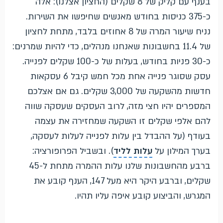
בענף עם קליק של 8 שקלים (החציון אצלנו): אלה
כ-375 כניסות בחודש מאנשים שחיפשו את השירות.
נניח שיעור המרה של 8 אחוזים בלבד, מתחת לחציון
של 11.4 בחשבונות שאנחנו מנהלים, כדי להיות שמרנים:
כ-30 פניות בחודש, בעלות של כ-100 שקלים לפנייה.
עסק שסוגר פנייה אחת מכל חמש קיבל 6 עסקאות
חדשות מהשקעה של 3,000 שקלים. גם אם אצלכם
המספרים יהיו חצי מזה, לרוב העסקים שעסקה שווה
להם אלפי שקלים זו השקעה שמחזירה את עצמה
בעודף (על ההבדל בין עלות לפנייה לעלות לעסקה,
בערך המילון על
עלות לליד
). ובשביל הפרופורציה:
ברבע מהחשבונות שלנו עלות ההמרה מתחת ל-45
שקלים, וברבע היקר היא מעל 147, הענף קובע את
המגרש, והביצוע קובע איפה עליו תהיו.