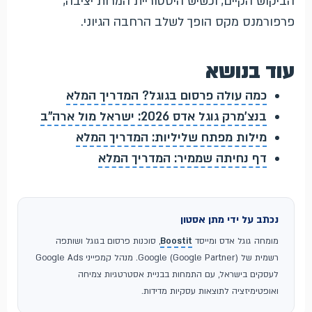
הביקוש הקיים, וכשיש היסטוריית המרות יציבה,
פרפורמנס מקס הופך לשלב הרחבה הגיוני.
עוד בנושא
כמה עולה פרסום בגוגל? המדריך המלא
בנצ'מרק גוגל אדס 2026: ישראל מול ארה"ב
מילות מפתח שליליות: המדריך המלא
דף נחיתה שממיר: המדריך המלא
נכתב על ידי מתן אסטון
מומחה גוגל אדס ומייסד
Boostit
, סוכנות פרסום בגוגל ושותפה
רשמית של Google (Google Partner). מנהל קמפייני Google Ads
לעסקים בישראל, עם התמחות בבניית אסטרטגיות צמיחה
ואופטימיזציה לתוצאות עסקיות מדידות.