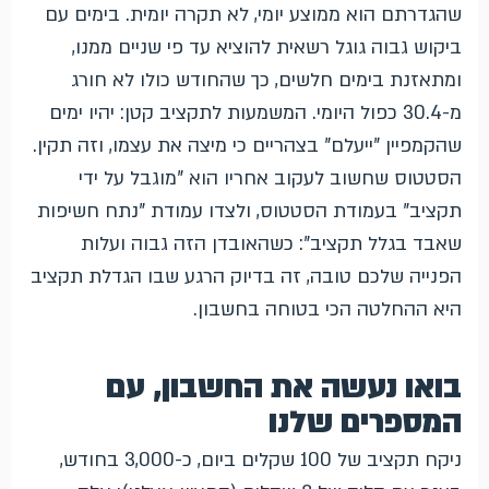
שהגדרתם הוא ממוצע יומי, לא תקרה יומית. בימים עם
ביקוש גבוה גוגל רשאית להוציא עד פי שניים ממנו,
ומתאזנת בימים חלשים, כך שהחודש כולו לא חורג
מ-30.4 כפול היומי. המשמעות לתקציב קטן: יהיו ימים
שהקמפיין "ייעלם" בצהריים כי מיצה את עצמו, וזה תקין.
הסטטוס שחשוב לעקוב אחריו הוא "מוגבל על ידי
תקציב" בעמודת הסטטוס, ולצדו עמודת "נתח חשיפות
שאבד בגלל תקציב": כשהאובדן הזה גבוה ועלות
הפנייה שלכם טובה, זה בדיוק הרגע שבו הגדלת תקציב
היא ההחלטה הכי בטוחה בחשבון.
בואו נעשה את החשבון, עם
המספרים שלנו
ניקח תקציב של 100 שקלים ביום, כ-3,000 בחודש,