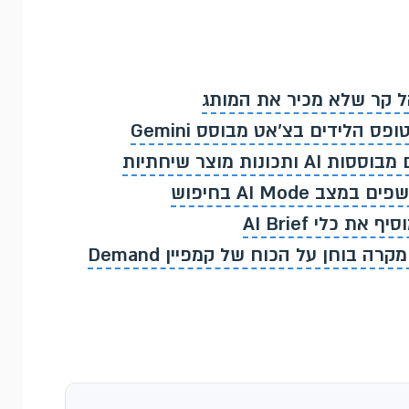
AI Mod בחיפוש
פי 4 לידים בחצי מהעלות: מקרה בוחן על הכוח של קמפיין Demand