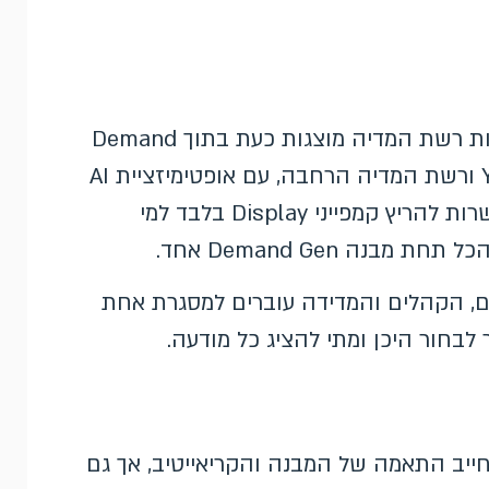
במקום קמפייני Display עצמאיים נפרדים, מודעות רשת המדיה מוצגות כעת בתוך Demand
Gen על פני YouTube, Discover, Gmail, Maps ורשת המדיה הרחבה, עם אופטימיזציית AI
שפועלת על כל המשטחים יחד. עדיין קיימת אפשרות להריץ קמפייני Display בלבד למי
נה Demand Gen אחד.
, הקהלים והמדידה עוברים למסגרת אחת
ץ קמפייני Display, השינוי מחייב התאמה של המבנה והקריאייטיב, אך גם