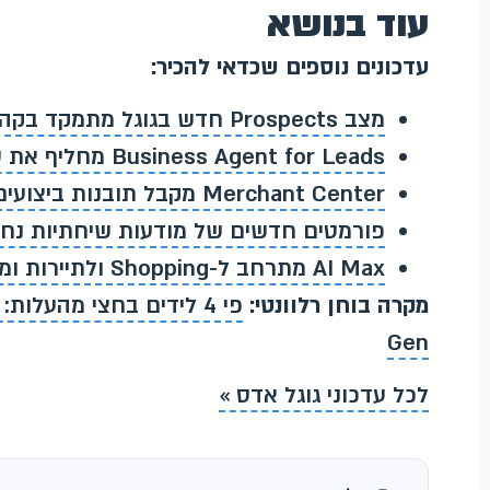
עוד בנושא
עדכונים נוספים שכדאי להכיר:
מצב Prospects חדש בגוגל מתמקד בקהל קר שלא מכיר את המותג
Business Agent for Leads מחליף את טופס הלידים בצ'אט מבוסס Gemini
Merchant Center מקבל תובנות ביצועים מבוססות AI ותכונות מוצר שיחתיות
פורמטים חדשים של מודעות שיחתיות נחשפים במצב e
AI Max מתרחב ל-Shopping ולתיירות ומוסיף את כלי AI Brief
מקרה בוחן רלוונטי:
Gen
לכל עדכוני גוגל אדס »