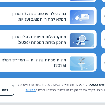
כמה עולה פרסום בגוגל? המדריך
המלא למחיר, תקציב ועלויות
מחקר מילות מפתח בגוגל: מדריך
מתכנן מילות המפתח (2026)
מילות מפתח שליליות — המדריך המלא
(2026)
כל 
וואו איזה כיף, מאיפה להתחיל בכלל לתאר את מתן והצוות שלו, מאז
שנפגשנו אני מרגישה שיש לנו בית, תקשורת מלאה ומהירה, טיפול בכל
הקשור לקידום וגם מעבר לזה, כל בעיה מתן ישקיע זמן וינסה לעזור, גם
הס
28 נובמבר 2024
בית ספר לנגרות קיבוץ העוגן
אם לא קשור ישירות לקידום והכי חשוב אנחנו מקבלים לידים וסוגרים