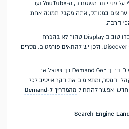
פותח דלת ליתרון אמיתי: גישה לאופטימיזציית AI על פני יותר משטחים, מ-YouTube ועד
קום לנהל ערוצים במנותק, אתה מקבל תמונה אחת
כי הרבה.
חשוב לגשת למעבר בצורה מסודרת. נכסים שעבדו טוב ב-Display טהור לא בהכרח
מתפקדים זהה כשהם רצים על פני YouTube ו-Discover, ולכן יש להתאים פורמטים, מסרים
בבוסטיט אנחנו בונים מחדש את מבנה ה-Display בתוך Demand Gen כך שינצל את
ל והמסר, ומתאימים את הקריאייטיב לכל
 החדש, אפשר להתחיל
מהמדריך ל-Demand
Search Engine Lan