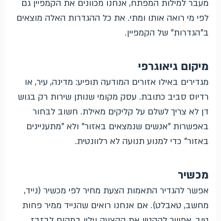
מעבר למילות המפתח, אנחנו מכוונים את הקמפיין גם
לפי מי רואה אותו ומתי. את כל ההגדרות האלה מוצאים
ב"הגדרות" של הקמפיין.
מיקום גיאוגרפי
מגדירים באילו אזורים המודעה תופיע: מדינה, עיר, או
רדיוס סביב כתובת. עסק מקומי שנותן שירות רק בגוש
דן לא צריך לשלם על קליקים מאילת. חשוב לבחור
באפשרות "אנשים שנמצאים באזור" ולא "מתעניינים
באזור" כדי למנוע תנועה לא רלוונטית.
מכשיר
אפשר להגדיר התאמות הצעת מחיר לפי מכשיר (נייד,
מחשב, טאבלט). אם אנחנו רואים שהנייד ממיר פחות
טוב, אפשר להקטין את ההצעה עליו במקום לבזבז