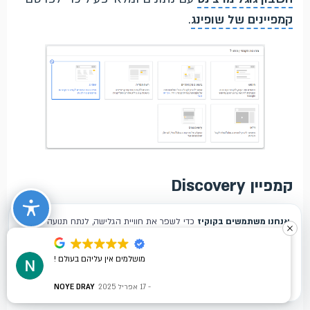
קמפיינים של שופינג
.
קמפיין Discovery
בחרו יעד מתוך הרשימה – מכירות, לידים, תנועה לאתר
וכו'. בחרו בקמפיין Discovery ותוכלו לפרסם ביוטיוב,
ג'ימייל, וב-Discover. לאחר מכן צרו מודעת תמונה או
מושלמים אין עליהם בעולם !
מודעת קרוסלה ובחרו איזה מסר תרצו להעביר.
17 אפריל 2025
NOYE DRAY