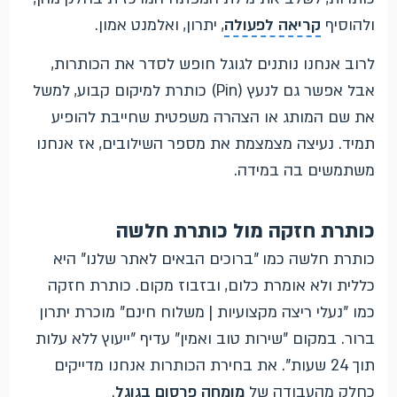
ולהוסיף
קריאה לפעולה
, יתרון, ואלמנט אמון.
לרוב אנחנו נותנים לגוגל חופש לסדר את הכותרות,
אבל אפשר גם לנעץ (Pin) כותרת למיקום קבוע, למשל
את שם המותג או הצהרה משפטית שחייבת להופיע
תמיד. נעיצה מצמצמת את מספר השילובים, אז אנחנו
משתמשים בה במידה.
כותרת חזקה מול כותרת חלשה
כותרת חלשה כמו "ברוכים הבאים לאתר שלנו" היא
כללית ולא אומרת כלום, ובזבוז מקום. כותרת חזקה
כמו "נעלי ריצה מקצועיות | משלוח חינם" מוכרת יתרון
ברור. במקום "שירות טוב ואמין" עדיף "ייעוץ ללא עלות
תוך 24 שעות". את בחירת הכותרות אנחנו מדייקים
כחלק מהעבודה של
מומחה פרסום בגוגל
.