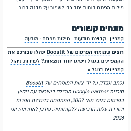
מילות מפתח דומות יחד כדי לשמור על מבנה ברור.
מונחים קשורים
קמפיין
·
קבוצת מודעות
·
מילות מפתח
·
מודעה
רוצים
שמומחי הפרסום של Boostit
ינהלו עבורכם את
הקמפיינים בגוגל וישיגו יותר תוצאות?
לשירות ניהול
קמפיינים בגוגל »
נכתב ונבדק על ידי צוות המומחים של
Boostit
–
סוכנות Google Partner מובילה בישראל עם ניסיון
בפרסום בגוגל מאז 2007, המתמחה בהגדלת המרות
והורדת עלות הרכישה ללקוחותיה. עודכן לאחרונה: יוני
2026.