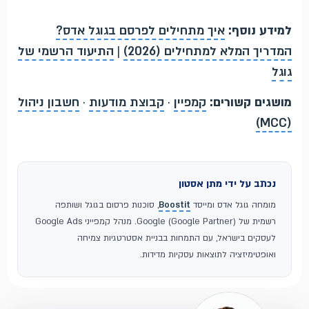
למידע נוסף:
איך מתחילים לפרסם בגוגל אדס?
המדריך המלא למתחילים (2026)
|
התיעוד הרשמי של
גוגל
מושגים קשורים:
קמפיין
·
קבוצת מודעות
·
חשבון ניהול
(MCC)
נכתב על ידי מתן אסטון
מומחה גוגל אדס ומייסד
Boostit
, סוכנות פרסום בגוגל ושותפה
רשמית של Google (Google Partner). מנהל קמפייני Google Ads
לעסקים בישראל, עם התמחות בבניית אסטרטגיות צמיחה
ואופטימיזציה לתוצאות עסקיות מדידות.