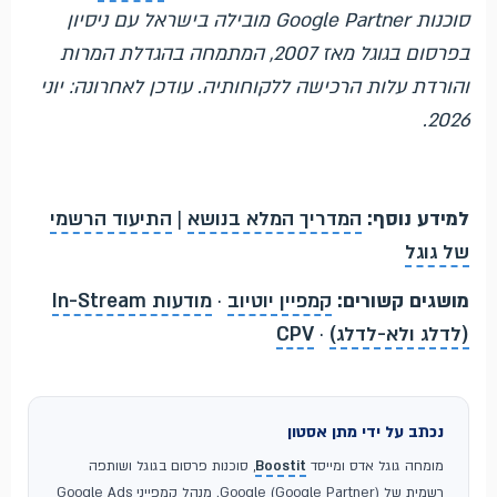
סוכנות Google Partner מובילה בישראל עם ניסיון
בפרסום בגוגל מאז 2007, המתמחה בהגדלת המרות
והורדת עלות הרכישה ללקוחותיה. עודכן לאחרונה: יוני
2026.
למידע נוסף:
המדריך המלא בנושא
|
התיעוד הרשמי
של גוגל
מושגים קשורים:
קמפיין יוטיוב
·
מודעות In-Stream
(לדלג ולא-לדלג)
·
CPV
נכתב על ידי מתן אסטון
מומחה גוגל אדס ומייסד
Boostit
, סוכנות פרסום בגוגל ושותפה
רשמית של Google (Google Partner). מנהל קמפייני Google Ads