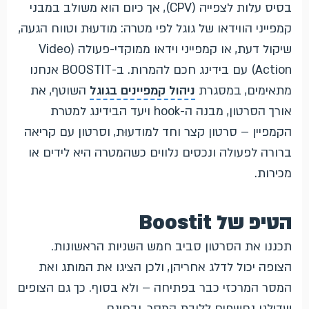
בסיס עלות לצפייה (CPV), אך כיום הוא משולב במבני
קמפייני הווידאו של גוגל לפי מטרה: מודעוּת וטווח הגעה,
שיקול דעת, או קמפייני וידאו ממוקדי-פעולה (Video
Action) עם בידינג חכם להמרות. ב-BOOSTIT אנחנו
מתאימים, במסגרת
ניהול קמפיינים בגוגל
השוטף, את
אורך הסרטון, מבנה ה-hook ויעד הבידינג למטרת
הקמפיין – סרטון קצר וחד למודעוּת, וסרטון עם קריאה
ברורה לפעולה ונכסים נלווים כשהמטרה היא לידים או
מכירות.
הטיפ של Boostit
תכננו את הסרטון סביב חמש השניות הראשונות.
הצופה יכול לדלג אחריהן, ולכן הציגו את המותג ואת
המסר המרכזי כבר בפתיחה – ולא בסוף. כך גם הצופים
שדילגו נחשפים לליבת המסר, ובחינם.