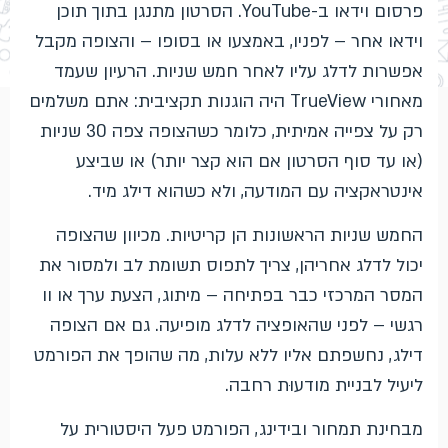
פרסום וידאו ב-YouTube. הסרטון מתנגן בתוך תוכן
וידאו אחר – לפניו, באמצעו או בסופו – והצופה מקבל
אפשרות לדלג עליו לאחר חמש שניות. הרעיון שעמד
מאחורי TrueView היה הוגנות תקציבית: אתם משלמים
רק על צפייה אמיתית, כלומר כשהצופה צפה 30 שניות
(או עד סוף הסרטון אם הוא קצר יותר) או שביצע
אינטראקציה עם המודעה, ולא כשהוא דילג מיד.
החמש שניות הראשונות הן קריטיות. מכיוון שהצופה
יכול לדלג אחריהן, צריך לתפוס תשומת לב ולמסור את
המסר המרכזי כבר בפתיחה – מיתוג, הצעת ערך או וו
רגשי – לפני שהאופציה לדלג מופיעה. גם אם הצופה
דילג, נחשפתם אליו ללא עלות, מה שהופך את הפורמט
ליעיל לבניית מודעוּת רחבה.
מבחינת תמחור ובידינג, הפורמט פעל היסטורית על