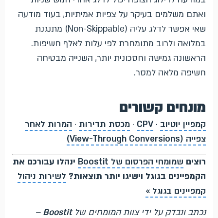
ואתם משלמים בעיקר על צפיות אמיתיות, בעוד מודעה
שאי אפשר לדלג עליה (Non-Skippable) מתנגנת
במלואה ולרוב מתומחרת לפי עלות לאלף חשיפות.
הראשונה גמישה וחסכונית יותר, השנייה מבטיחה
חשיפה מלאה למסר.
מונחים קשורים
קמפיין יוטיוב
·
CPV
·
מכסת תדירות
·
המרות לאחר
צפייה (View-Through Conversions)
רוצים
שמומחי הפרסום של Boostit
ינהלו עבורכם את
הקמפיינים בגוגל וישיגו יותר תוצאות?
לשירות ניהול
קמפיינים בגוגל »
נכתב ונבדק על ידי צוות המומחים של
Boostit
–