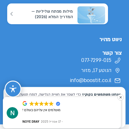
מילות מפתח שליליות —
המדריך המלא (2026)
ניווט מהיר
צור קשר
077-7299-015
הנוטע 17, מזור
info@boostit.co.il
תנאי שימוש
מדיניות פרטיות
הצהרת נגישות
מפת אתר
כל הזכויות שמורות לבוסטיט 2026 ©
מושלמים אין עליהם בעולם !
Designed & Developed by
ISL DESIGN
17 אפריל 2025
NOYE DRAY