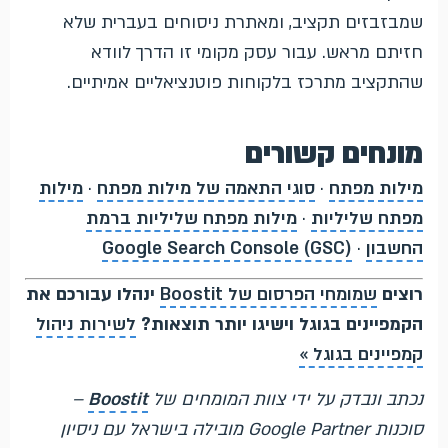
שמבזבזים תקציב, ומאתרת ניסוחים בעברית שלא
חזיתם מראש. עבור עסק מקומי זו הדרך לוודא
שהתקציב מתרכז בלקוחות פוטנציאליים אמיתיים.
מונחים קשורים
מילות מפתח
·
סוגי התאמה של מילות מפתח
·
מילות
מפתח שליליות
·
מילות מפתח שליליות ברמת
החשבון
·
Google Search Console (GSC)
רוצים
שמומחי הפרסום של Boostit
ינהלו עבורכם את
הקמפיינים בגוגל וישיגו יותר תוצאות?
לשירות ניהול
קמפיינים בגוגל »
נכתב ונבדק על ידי צוות המומחים של
Boostit
–
סוכנות Google Partner מובילה בישראל עם ניסיון