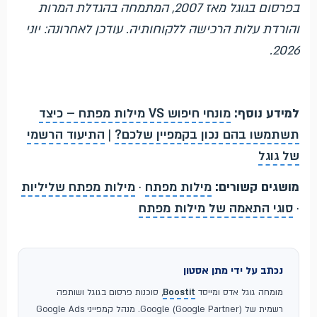
בפרסום בגוגל מאז 2007, המתמחה בהגדלת המרות
והורדת עלות הרכישה ללקוחותיה. עודכן לאחרונה: יוני
2026.
למידע נוסף:
מונחי חיפוש VS מילות מפתח – כיצד
תשתמשו בהם נכון בקמפיין שלכם?
|
התיעוד הרשמי
של גוגל
מושגים קשורים:
מילות מפתח
·
מילות מפתח שליליות
·
סוגי התאמה של מילות מפתח
נכתב על ידי מתן אסטון
מומחה גוגל אדס ומייסד
Boostit
, סוכנות פרסום בגוגל ושותפה
רשמית של Google (Google Partner). מנהל קמפייני Google Ads