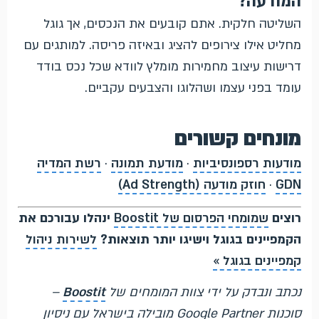
המודעה?
השליטה חלקית. אתם קובעים את הנכסים, אך גוגל
מחליט אילו צירופים להציג ובאיזה פריסה. למותגים עם
דרישות עיצוב מחמירות מומלץ לוודא שכל נכס בודד
עומד בפני עצמו ושהלוגו והצבעים עקביים.
מונחים קשורים
מודעות רספונסיביות
·
מודעת תמונה
·
רשת המדיה
GDN
·
חוזק מודעה (Ad Strength)
רוצים
שמומחי הפרסום של Boostit
ינהלו עבורכם את
הקמפיינים בגוגל וישיגו יותר תוצאות?
לשירות ניהול
קמפיינים בגוגל »
נכתב ונבדק על ידי צוות המומחים של
Boostit
–
סוכנות Google Partner מובילה בישראל עם ניסיון