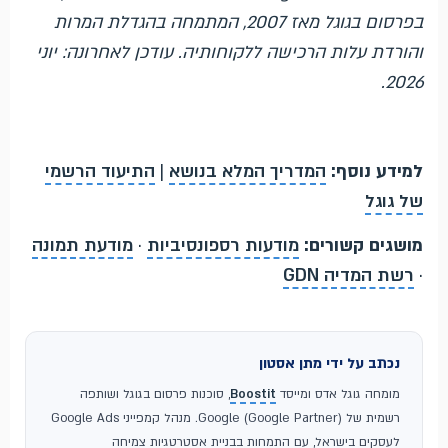
בפרסום בגוגל מאז 2007, המתמחה בהגדלת המרות
והורדת עלות הרכישה ללקוחותיה. עודכן לאחרונה: יוני
2026.
למידע נוסף:
המדריך המלא בנושא
|
התיעוד הרשמי
של גוגל
מושגים קשורים:
מודעות רספונסיביות
·
מודעת תמונה
·
רשת המדיה GDN
נכתב על ידי מתן אסטון
מומחה גוגל אדס ומייסד
Boostit
, סוכנות פרסום בגוגל ושותפה
רשמית של Google (Google Partner). מנהל קמפייני Google Ads
לעסקים בישראל, עם התמחות בבניית אסטרטגיות צמיחה