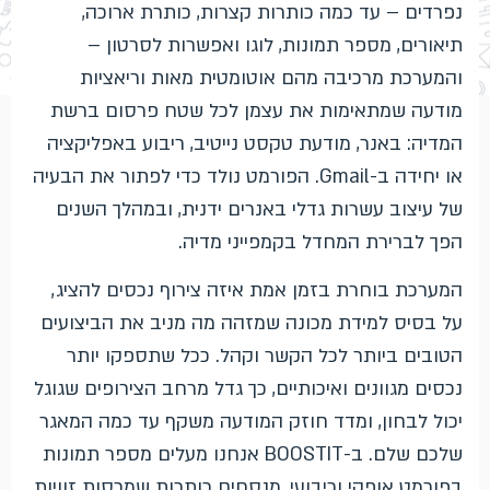
נפרדים – עד כמה כותרות קצרות, כותרת ארוכה,
תיאורים, מספר תמונות, לוגו ואפשרות לסרטון –
והמערכת מרכיבה מהם אוטומטית מאות וריאציות
מודעה שמתאימות את עצמן לכל שטח פרסום ברשת
המדיה: באנר, מודעת טקסט נייטיב, ריבוע באפליקציה
או יחידה ב-Gmail. הפורמט נולד כדי לפתור את הבעיה
של עיצוב עשרות גדלי באנרים ידנית, ובמהלך השנים
הפך לברירת המחדל בקמפייני מדיה.
המערכת בוחרת בזמן אמת איזה צירוף נכסים להציג,
על בסיס למידת מכונה שמזהה מה מניב את הביצועים
הטובים ביותר לכל הקשר וקהל. ככל שתספקו יותר
נכסים מגוונים ואיכותיים, כך גדל מרחב הצירופים שגוגל
יכול לבחון, ומדד חוזק המודעה משקף עד כמה המאגר
שלכם שלם. ב-BOOSTIT אנחנו מעלים מספר תמונות
בפורמט אופקי וריבועי, מנסחים כותרות שמכסות זוויות