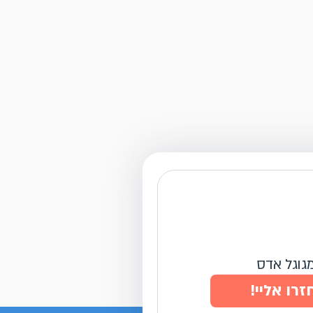
מגוגל אדס
זרו אליי!