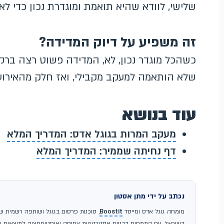
שלישי, לוודא שהיא תואמת ומוגדרת נכון כדי לא 
זה משפיע על דיוק המדידה?
כשהכל מוגדר נכון, לא, המדידה פשוט רצה ברקע
שלא הותאמה למעקב מקבילי, ואז חלק מהאירועי
עוד בנושא
מעקב המרות בגוגל אדס: המדריך המלא
דף נחיתה שממיר: המדריך המלא
נכתב על ידי מתן אסטון
מומחה גוגל אדס ומייסד
Boostit
בישראל, עם התמחות בבניית אסטרטגיות צמיחה ואופטימיזציה לתוצאות עס