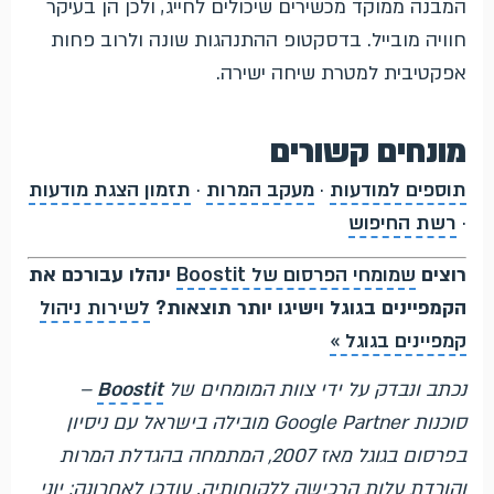
המבנה ממוקד מכשירים שיכולים לחייג, ולכן הן בעיקר
חוויה מובייל. בדסקטופ ההתנהגות שונה ולרוב פחות
אפקטיבית למטרת שיחה ישירה.
מונחים קשורים
תוספים למודעות
·
מעקב המרות
·
תזמון הצגת מודעות
·
רשת החיפוש
רוצים
שמומחי הפרסום של Boostit
ינהלו עבורכם את
הקמפיינים בגוגל וישיגו יותר תוצאות?
לשירות ניהול
קמפיינים בגוגל »
נכתב ונבדק על ידי צוות המומחים של
Boostit
–
סוכנות Google Partner מובילה בישראל עם ניסיון
בפרסום בגוגל מאז 2007, המתמחה בהגדלת המרות
והורדת עלות הרכישה ללקוחותיה. עודכן לאחרונה: יוני