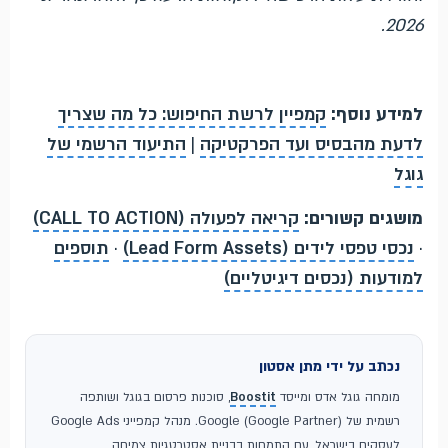
2026.
למידע נוסף:
קמפיין לרשת החיפוש: כל מה שצריך
לדעת מהבסיס ועד הפרקטיקה
|
התיעוד הרשמי של
גוגל
מושגים קשורים:
קריאה לפעולה (CALL TO ACTION)
·
נכסי טפסי לידים (Lead Form Assets)
·
תוספים
למודעות (נכסים דיגיטליים)
נכתב על ידי מתן אסטון
מומחה גוגל אדס ומייסד
Boostit
, סוכנות פרסום בגוגל ושותפה
רשמית של Google (Google Partner). מנהל קמפייני Google Ads
לעסקים בישראל, עם התמחות בבניית אסטרטגיות צמיחה