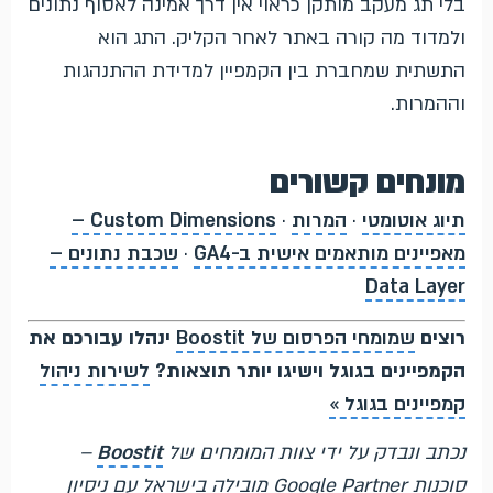
בלי תג מעקב מותקן כראוי אין דרך אמינה לאסוף נתונים
ולמדוד מה קורה באתר לאחר הקליק. התג הוא
התשתית שמחברת בין הקמפיין למדידת ההתנהגות
וההמרות.
מונחים קשורים
תיוג אוטומטי
·
המרות
·
Custom Dimensions –
מאפיינים מותאמים אישית ב-GA4
·
שכבת נתונים –
Data Layer
רוצים
שמומחי הפרסום של Boostit
ינהלו עבורכם את
הקמפיינים בגוגל וישיגו יותר תוצאות?
לשירות ניהול
קמפיינים בגוגל »
נכתב ונבדק על ידי צוות המומחים של
Boostit
–
סוכנות Google Partner מובילה בישראל עם ניסיון