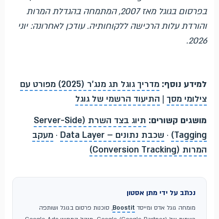
בפרסום בגוגל מאז 2007, המתמחה בהגדלת המרות
והורדת עלות הרכישה ללקוחותיה. עודכן לאחרונה: יוני
2026.
למידע נוסף:
מדריך גוגל תג מנג'ר (2025) מפורט עם
צילומי מסך
|
התיעוד הרשמי של גוגל
מושגים קשורים:
תיוג בצד השרת (Server-Side
Tagging)
·
שכבת נתונים – Data Layer
·
מעקב
המרות (Conversion Tracking)
נכתב על ידי מתן אסטון
מומחה גוגל אדס ומייסד
Boostit
, סוכנות פרסום בגוגל ושותפה