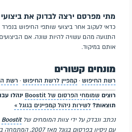
מתי מפרסם ירצה לבדוק את ביצועי
כדאי לעקוב אחר ביצועי שותפי החיפוש בנפרד מ
התנועה מהם עשויה להיות שונה. אם הביצועים
אותם במיקוד.
מונחים קשורים
רשת החיפוש
·
קמפיין לרשת החיפוש
·
רשת המדי
רוצים
שמומחי הפרסום של Boostit
ינהלו עבור
תוצאות?
לשירות ניהול קמפיינים בגוגל »
נכתב ונבדק על ידי צוות המומחים של
Boostit
עם ניסיון בפרסום ב