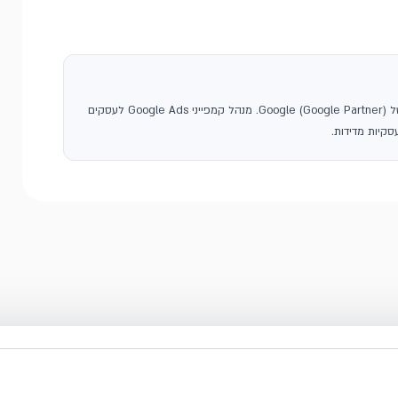
, סוכנות פרסום בגוגל ושותפה רשמית של Google (Google Partner). מנהל קמפייני Google Ads לעסקים
קיות מדידות.