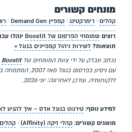
מונחים קשורים
קהלים
·
רימרקטינג
·
קמפיין Demand Gen
·
רשת
רוצים
שמומחי הפרסום של Boostit
ינהלו עבור
תוצאות?
לשירות ניהול קמפיינים בגוגל »
נכתב ונבדק על ידי צוות המומחים של
Boostit
עם ניסיון בפרסום ב
ללקוחותיה. עודכן לאחרונה: יוני 2026.
למידע נוסף:
טירגוט בגוגל אדס – איך להגיע לא
מושגים קשורים:
קהלי זיקה (Affinity)
·
קהלים (diences