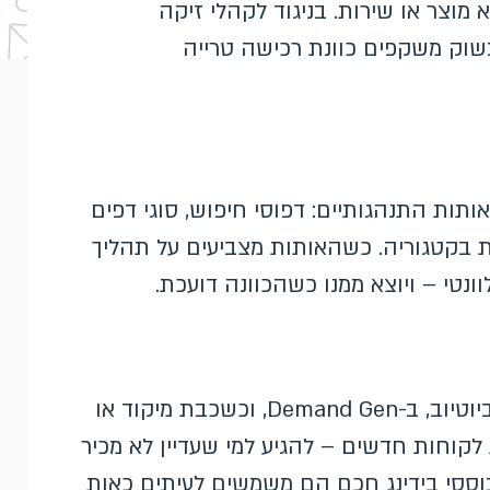
 מוצר או שירות. בניגוד לקהלי זיקה
בשוק משקפים כוונת רכישה טרייה
תות התנהגותיים: דפוסי חיפוש, סוגי דפים
ת בקטגוריה. כשהאותות מצביעים על תהליך
נטי – ויוצא ממנו כשהכוונה דועכת.
קהלים בשוק זמינים בקמפיינים ברשת המדיה, ביוטיוב, ב-Demand Gen, וכשכבת מיקוד או
קוחות חדשים – להגיע למי שעדיין לא מכיר
וססי בידינג חכם הם משמשים לעיתים כאות