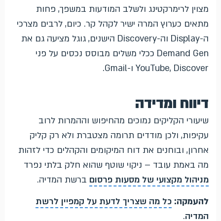
מצוין לרימרקטינג ולשלב המודעות במשפך, פחות
מתאים כערוץ המרה ישיר לקהל קר. כיום, לרבים מצרכי
ה-Display וה-Discovery הישנים, גוגל מציעה גם את
Demand Gen ככלי משלים מבוסס נכסים על פני
YouTube, Discover ו-Gmail.
דיווח ומדידה
שיעורי הקליקים נמוכים מהחיפוש וההמרות לרוב
עקיפות, ולכן מודדים תרומה מצטברת ולא רק קליק
אחרון, ובוחנים את דוח המיקומים והקהלים כדי לזהות
מה באמת עובד – ניקוי שוטף שהוא חלק בלתי נפרד
מניהול מקצועי של מסעות פרסום
ברשת המדיה.
להעמקה:
כל מה שצריך לדעת על קמפיין לרשת
המדיה
.