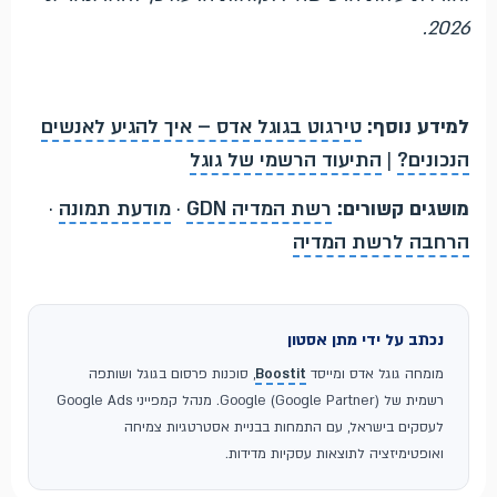
2026.
למידע נוסף:
טירגוט בגוגל אדס – איך להגיע לאנשים
הנכונים?
|
התיעוד הרשמי של גוגל
מושגים קשורים:
רשת המדיה GDN
·
מודעת תמונה
·
הרחבה לרשת המדיה
נכתב על ידי מתן אסטון
מומחה גוגל אדס ומייסד
Boostit
, סוכנות פרסום בגוגל ושותפה
רשמית של Google (Google Partner). מנהל קמפייני Google Ads
לעסקים בישראל, עם התמחות בבניית אסטרטגיות צמיחה
ואופטימיזציה לתוצאות עסקיות מדידות.