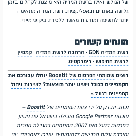
של הגולש, ואילו ברשת המדיה היא מוצגת לקהלים בזמן
גלישה באתרים ובאפליקציות. רשת המדיה מתאימה
יותר לחשיפה ומודעות מאשר ללכידת ביקוש מיידי.
מונחים קשורים
רשת המדיה GDN
·
הרחבה לרשת המדיה
·
קמפיין
לרשת החיפוש
·
רימרקטינג
רוצים
שמומחי הפרסום של Boostit
ינהלו עבורכם את
הקמפיינים בגוגל וישיגו יותר תוצאות?
לשירות ניהול
קמפיינים בגוגל »
נכתב ונבדק על ידי צוות המומחים של
Boostit
–
סוכנות Google Partner מובילה בישראל עם ניסיון
בפרסום בגוגל מאז 2007, המתמחה בהגדלת המרות
והורדת עלות הרכישה ללקוחותיה. עודכן לאחרונה: יוני