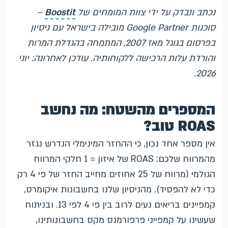
נכתב ונבדק על ידי צוות המומחים של
Boostit
–
סוכנות Google Partner מובילה בישראל עם ניסיון
בפרסום בגוגל מאז 2007, המתמחה בהגדלת המרות
והורדת עלות הרכישה ללקוחותיה. עודכן לאחרונה: יוני
2026.
המספרים מהשטח: מה נחשב
ROAS טוב?
אין מספר אחד נכון, כי ההחזר המינימלי הנדרש נגזר
מהמרווח שלכם: ROAS של איזון = 1 חלקי המרווח
הגולמי (מרווח של 25 אחוזים מחייב החזר של פי 4 רק
כדי לא להפסיד). מהניסיון שלנו בחשבונות איקומרס,
קמפיינים בריאים נעים לרוב בין פי 4 לפי 13. ובניתוח
שעשינו על קמפייני פרפורמנס מקס בחשבונותינו,