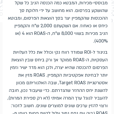
מבוססי-מכירות, המבטא כמה הכנסה הניב כל שקל
שהושקע בפרסום. הוא מחושב על ידי חלוקת סך
ההכנסות שהקמפיין יצר בסך הוצאות הפרסום, ומבוטא
כיחס או כאחוז. אם השקעתם 2,000 ש"ח והקמפיין
הניב מכירות בשווי 8,000 ש"ח, ה-ROAS הוא 4 (או
400%).
בניגוד ל-ROI שמודד רווח נקי וכולל את כלל העלויות
העסקיות, ה-ROAS ממוקד אך ורק ביחס שבין הוצאת
הפרסום להכנסה שהיא יצרה, ולכן הוא מדד ישיר וזמין
יותר לבחינת אפקטיביות הקמפיין. ROAS מזין את
אסטרטגיית Target ROAS, שבה האלגוריתם מכוון
להשגת יחס ההחזר שהגדרתם. כדי שיעבוד נכון, חובה
להעביר לגוגל ערך המרה אמיתי (לא רק ספירת המרות),
ורצוי להזין ערכים שונים למוצרים שונים. חשוב לזכור:
ROAS גבוה עם נפח נמוך עלול להיות פחות רווחי מ-