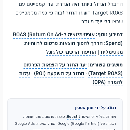
ההבדל הגדול ביותר היה הגדרת יעד: קמפיינים עם
Target ROAS השיגו החזר גבוה פי כמה מקמפיינים
שרצו בלי יעד מוגדר.
למידע נוסף:
אופטימיזציה ל-ROAS (Return On Ad
Spend): הדרך להפוך הוצאות פרסום לרווחיות
מקסימלית
|
התיעוד הרשמי של גוגל
מושגים קשורים:
יעד החזר על הוצאות הפרסום
(Target ROAS)
·
החזר על השקעה (ROI)
·
עלות
להמרה (CPA)
נכתב על ידי מתן אסטון
מומחה גוגל אדס ומייסד
Boostit
, סוכנות פרסום בגוגל ושותפה
רשמית של Google (Google Partner). מנהל קמפייני Google Ads