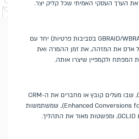
את הערך העסקי האמיתי שכל קליק יצר.
בעת קליטת הליד שומרים את ה-GCLID (או GBRAID/WBRAID בסביבות פרטיות) יחד עם
גל אדס את המזהה, את זמן ההמרה ואת
ת המפתח ולקמפיין שיצרו אותה.
קיימות שתי גישות עיקריות: ייבוא מבוסס-GCLID, שבו מעלים קובץ או מחברים את ה-CRM
דרך ה-API; והמרות משופרות ללידים (Enhanced Conversions for Leads), שמשתמשות
ך.