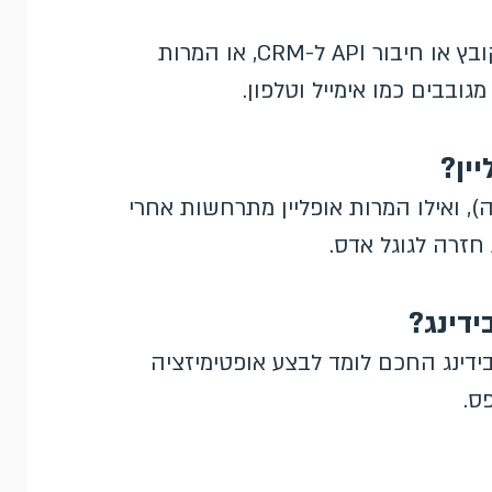
שתי דרכים עיקריות: ייבוא מבוסס-GCLID דרך קובץ או חיבור API ל-CRM, או המרות
ובבים כמו אימייל וטלפון.
ין?
), ואילו המרות אופליין מתרחשות אחרי
חזרה לגוגל אדס.
דינג?
בידינג החכם לומד לבצע אופטימיזציה
ס.