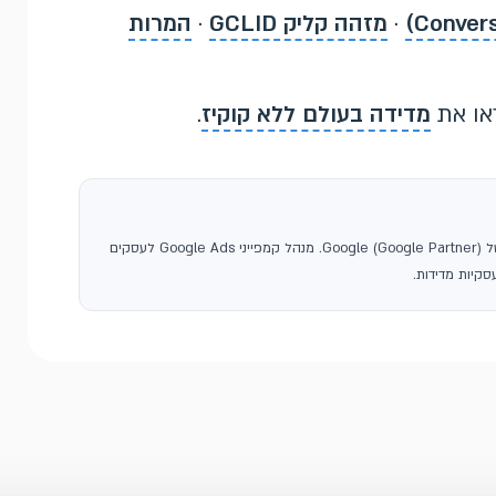
·
מזהה קליק GCLID
·
המרות
ראו את
מדידה בעולם ללא קוקיז
.
, סוכנות פרסום בגוגל ושותפה רשמית של Google (Google Partner). מנהל קמפייני Google Ads לעסקים
קיות מדידות.