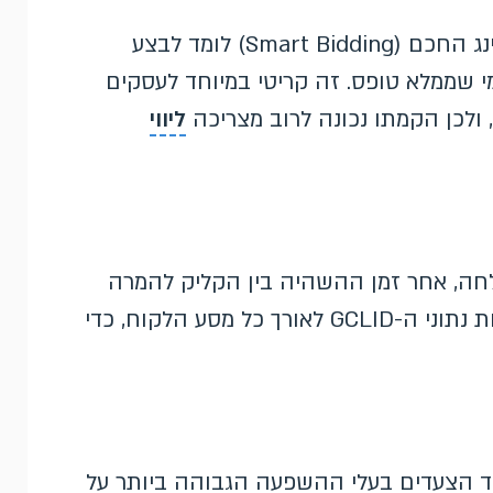
כשגוגל מקבלת המרות אופליין עם ערכים, הבידינג החכם (Smart Bidding) לומד לבצע
י שממלא טופס. זה קריטי במיוחד לעסקים
ולכן הקמתו נכונה לרוב מצריכה
ליווי
ה, אחר זמן ההשהיה בין הקליק להמרה
(שלא יחרוג מחלונות הזמן של גוגל), ואחר שלמות נתוני ה-GCLID לאורך כל מסע הלקוח, כדי
רות אופליין הן אחד הצעדים בעלי ההשפעה הגבוהה ביותר על