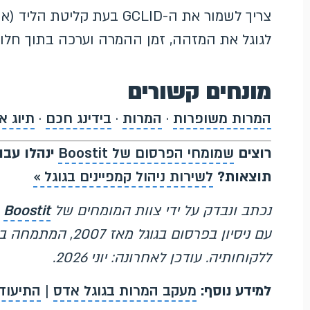
צריך לשמור את ה-GCLID בעת 
לגוגל את המזהה, זמן ההמרה וערכה בתוך חלון
מונחים קשורים
המרות משופרות
·
המרות
·
בידינג חכם
·
תיוג א
רוצים
שמומחי הפרסום של Boostit
ינהלו עבור
תוצאות?
לשירות ניהול קמפיינים בגוגל »
נכתב ונבדק על ידי צוות המומחים של
Boostit
עם ניסיון בפרסום ב
ללקוחותיה. עודכן לאחרונה: יוני 2026.
למידע נוסף:
מעקב המרות בגוגל אדס
|
התיעוד