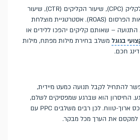
ניהול קמפיין PPC נשען על מספר מדדים: עלות לקליק (CPC), שיעור הקליקים (CTR), שיעור
ההמרה, ועלות להמרה (CPA) או החזר על הוצאות הפרסום (ROAS). אסטרטגיית מוצלחת
 התנועה – שאותם קליקים יהפכו ללידים או
צועי בגוגל
משלב בחירת מילות מפתח, מילות
ינג חכם.
ת וגמישות: אפשר להתחיל לקבל תנועה כמעט מיידית,
גע. החיסרון הוא שברגע שמפסיקים לשלם,
התנועה נעצרת – בניגוד לקידום אורגני שבונה נכס ארוך-טווח. לכן רבים משלבים PPC עם