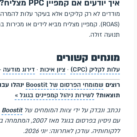
איך יודעים אם קמפיין PPC מצליח?
(ROAS). קמפיין מצליח מביא לידים או מכיר
תנועה זולה.
מונחים קשורים
עלות לקליק (CPC)
·
ציון איכות
·
דירוג מודעה
·
רוצים
שמומחי הפרסום של Boostit
ינהלו עבור
תוצאות?
לשירות ניהול קמפיינים בגוגל »
נכתב ונבדק על ידי צוות המומחים של
Boostit
עם ניסיון בפרסום ב
ללקוחותיה. עודכן לאחרונה: יוני 2026.