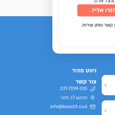
מגוגל אדס
זרו אליי!
 קשר ומתן שירות.
ניווט מהיר
צור קשר
077-7299-015
הנוטע 17, מזור
info@boostit.co.il