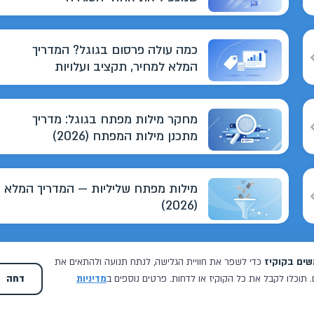
כמה עולה פרסום בגוגל? המדריך
המלא למחיר, תקציב ועלויות
מחקר מילות מפתח בגוגל: מדריך
מתכנן מילות המפתח (2026)
מילות מפתח שליליות — המדריך המלא
(2026)
כל 
וואו איזה כיף, מאיפה להתחיל בכלל לתאר את מתן והצוות שלו, מאז
שנפגשנו אני מרגישה שיש לנו בית, תקשורת מלאה ומהירה, טיפול בכל
הקשור לקידום וגם מעבר לזה, כל בעיה מתן ישקיע זמן וינסה לעזור, גם
הס
28 נובמבר 2024
בית ספר לנגרות קיבוץ העוגן