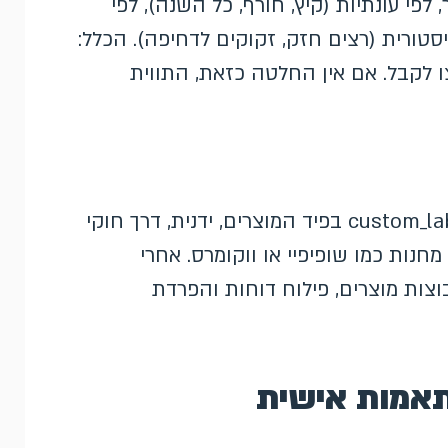
ר, לפי עונתיות (קיץ, חורף, כל השנה), לפי
סטורית (רצים חזק, זקוקים לדחיפה). הכלל:
לקבל. אם אין החלטה כזאת, התווית
ממלאים את השדות custom_label_0 עד custom_label_4 בפיד המוצרים, ידנית, דרך חוקי
וטומטית מחנות כמו שופיפיי או ווקומרס. אחרי
בוצות מוצרים, פילוח דוחות והפרדת
תאמות אישית