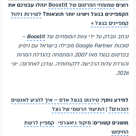
רוצים
שמומחי הפרסום של Boostit
ינהלו עבורכם את
הקמפיינים בגוגל וישיגו יותר תוצאות?
לשירות ניהול
קמפיינים בגוגל »
נכתב ונבדק על ידי צוות המומחים של
Boostit
–
סוכנות Google Partner מובילה בישראל עם ניסיון
בפרסום בגוגל מאז 2007, המתמחה בהגדלת המרות
והורדת עלות הרכישה ללקוחותיה. עודכן לאחרונה: יוני
2026.
למידע נוסף:
טירגוט בגוגל אדס – איך להגיע לאנשים
הנכונים?
|
התיעוד הרשמי של גוגל
מושגים קשורים:
מיקוד גיאוגרפי
·
קמפיין לרשת
החיפוש