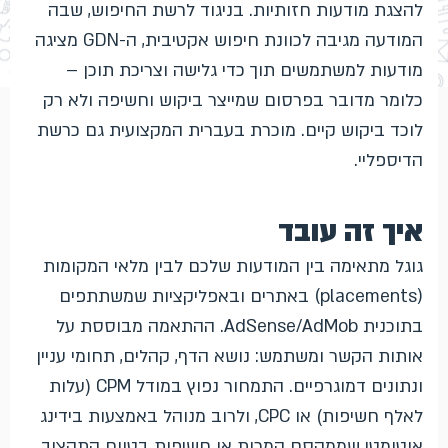
להצגת מודעות חזותיות. בניגוד לרשת החיפוש, שבה
המודעה מגיבה לכוונת חיפוש אקטיבית, ה-GDN מציגה
מודעות למשתמשים תוך כדי גלישה וצריכת תוכן –
כלומר מדובר בפרסום שמייצר ביקוש וחשיפה ולא רק
לוכד ביקוש קיים. מוכרת בעברית המקצועית גם כרשת
הדיספליי.
איך זה עובד
גוגל מתאימה בין המודעות שלכם לבין מלאי המקומות
(placements) באתרים ובאפליקציות שמשתתפים
בתוכנית AdSense/AdMob. ההתאמה מבוססת על
אותות הקשר ומשתמש: נושא הדף, קהלים, תחומי עניין
ונתונים דמוגרפיים. התמחור נפוץ במודל CPM (עלות
לאלף חשיפות) או CPC, ולרוב מנוהל באמצעות בידינג
אוטומטי שממקסם המרות או חשיפות בטווח התקציב.