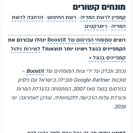
מונחים קשורים
קמפיין לרשת המדיה
·
רשת החיפוש
·
הרחבה לרשת
המדיה
·
רימרקטינג
רוצים
שמומחי הפרסום של Boostit
ינהלו עבורכם את
הקמפיינים בגוגל וישיגו יותר תוצאות?
לשירות ניהול
קמפיינים בגוגל »
נכתב ונבדק על ידי צוות המומחים של
Boostit
–
סוכנות Google Partner מובילה בישראל עם ניסיון
בפרסום בגוגל מאז 2007, המתמחה בהגדלת המרות
והורדת עלות הרכישה ללקוחותיה. עודכן לאחרונה: יוני
2026.