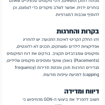
מפתח לתוכן ונושאים), ולפי מיקומים ספציפיים שאתם
בוחרים ידנית. אפשר לשלב מיקודים כדי לצמצם, וכן
להוסיף שכבות דמוגרפיות.
בקרות והחרגות
זהו החלק הקריטי לאיכות התנועה: יש להחריג
אפליקציות לילדים ומשחקים, תכנים לא רלוונטיים,
ומיקומים שמבזבזים תקציב. בודקים את דוח המיקומים
(Placements) באופן שוטף ומוסיפים מיקומים שליליים,
מגדירים החרגות תוכן ומכסת תדירות (frequency
capping) למניעת עייפות מודעות.
דיווח ומדידה
חשוב להפריד את ביצועי ה-GDN מהחיפוש כי