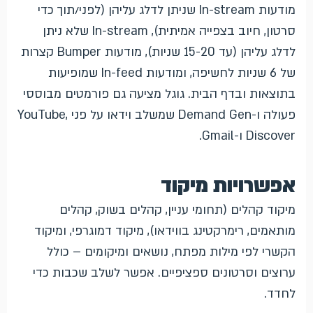
מודעות In-stream שניתן לדלג עליהן (לפני/תוך כדי
סרטון, חיוב בצפייה אמיתית), In-stream שלא ניתן
לדלג עליהן (עד 15-20 שניות), מודעות Bumper קצרות
של 6 שניות לחשיפה, ומודעות In-feed שמופיעות
בתוצאות ובדף הבית. גוגל מציעה גם פורמטים מבוססי
פעולה ו-Demand Gen שמשלב וידאו על פני YouTube,
Discover ו-Gmail.
אפשרויות מיקוד
מיקוד קהלים (תחומי עניין, קהלים בשוק, קהלים
מותאמים, רימרקטינג בווידאו), מיקוד דמוגרפי, ומיקוד
הקשרי לפי מילות מפתח, נושאים ומיקומים – כולל
ערוצים וסרטונים ספציפיים. אפשר לשלב שכבות כדי
לחדד.