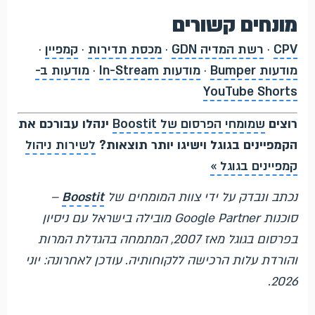
מונחים קשורים
CPV
·
רשת המדיה GDN
·
מכסת תדירות
·
קמפיין
·
מודעות Bumper
·
מודעות In-Stream
·
מודעות ב-
YouTube Shorts
רוצים
שמומחי הפרסום של Boostit
ינהלו עבורכם את
הקמפיינים בגוגל וישיגו יותר תוצאות?
לשירות ניהול
קמפיינים בגוגל »
נכתב ונבדק על ידי צוות המומחים של
Boostit
–
סוכנות Google Partner מובילה בישראל עם ניסיון
בפרסום בגוגל מאז 2007, המתמחה בהגדלת המרות
והורדת עלות הרכישה ללקוחותיה. עודכן לאחרונה: יוני
2026.