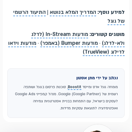
למידע נוסף:
המדריך המלא בנושא
|
התיעוד הרשמי
של גוגל
מושגים קשורים:
מודעות In-Stream (לדלג
ולא-לדלג)
·
מודעות Bumper (באמפר)
·
מודעות וידאו
לדילוג (TrueView)
נכתב על ידי מתן אסטון
מומחה גוגל אדס ומייסד
Boostit
, סוכנות פרסום בגוגל ושותפה
רשמית של Google (Google Partner). מנהל קמפייני Google Ads
לעסקים בישראל, עם התמחות בבניית אסטרטגיות צמיחה
ואופטימיזציה לתוצאות עסקיות מדידות.