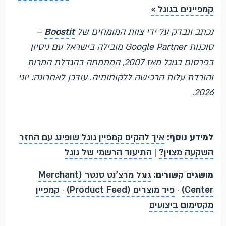
קמפיינים בגוגל »
נכתב ונבדק על ידי צוות המומחים של
Boostit
–
סוכנות Google Partner מובילה בישראל עם ניסיון
בפרסום בגוגל מאז 2007, המתמחה בהגדלת המרות
והורדת עלות הרכישה ללקוחותיה. עודכן לאחרונה: יוני
2026.
למידע נוסף:
איך להקים קמפיין גוגל שופינג עם החזר
השקעה מצוין?
|
התיעוד הרשמי של גוגל
מושגים קשורים:
גוגל מרצ'נט סנטר (Merchant
Center)
·
פיד מוצרים (Product Feed)
·
קמפיין
מקסימום ביצועים