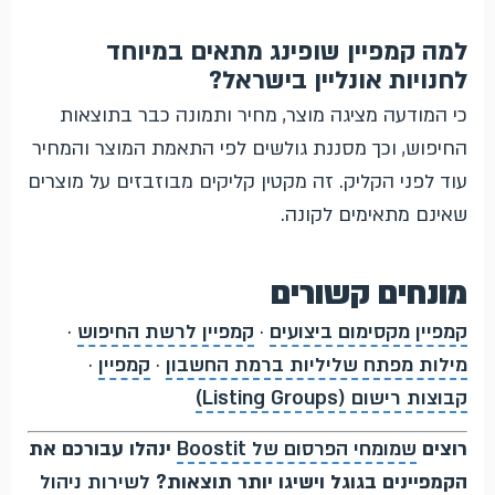
למה קמפיין שופינג מתאים במיוחד
לחנויות אונליין בישראל?
כי המודעה מציגה מוצר, מחיר ותמונה כבר בתוצאות
החיפוש, וכך מסננת גולשים לפי התאמת המוצר והמחיר
עוד לפני הקליק. זה מקטין קליקים מבוזבזים על מוצרים
שאינם מתאימים לקונה.
מונחים קשורים
קמפיין מקסימום ביצועים
·
קמפיין לרשת החיפוש
·
מילות מפתח שליליות ברמת החשבון
·
קמפיין
·
קבוצות רישום (Listing Groups)
רוצים
שמומחי הפרסום של Boostit
ינהלו עבורכם את
הקמפיינים בגוגל וישיגו יותר תוצאות?
לשירות ניהול