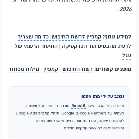
2026.
למידע נוסף:
קמפיין לרשת החיפוש: כל מה שצריך
לדעת מהבסיס ועד הפרקטיקה
|
התיעוד הרשמי של
גוגל
מושגים קשורים:
רשת החיפוש
·
קמפיין
·
מילות מפתח
נכתב על ידי מתן אסטון
מומחה גוגל אדס ומייסד
Boostit
, סוכנות פרסום בגוגל ושותפה
רשמית של Google (Google Partner). מנהל קמפייני Google Ads
לעסקים בישראל, עם התמחות בבניית אסטרטגיות צמיחה
ואופטימיזציה לתוצאות עסקיות מדידות.