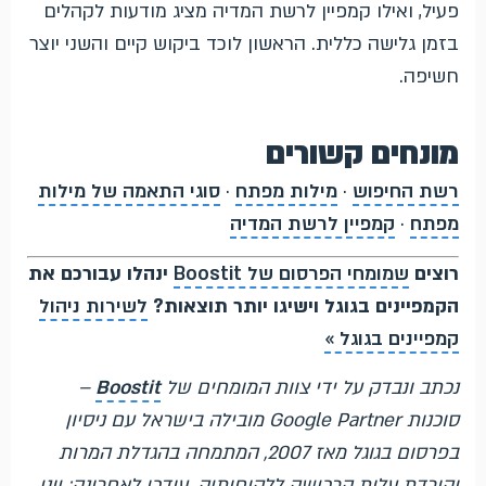
פעיל, ואילו קמפיין לרשת המדיה מציג מודעות לקהלים
בזמן גלישה כללית. הראשון לוכד ביקוש קיים והשני יוצר
חשיפה.
מונחים קשורים
רשת החיפוש
·
מילות מפתח
·
סוגי התאמה של מילות
מפתח
·
קמפיין לרשת המדיה
רוצים
שמומחי הפרסום של Boostit
ינהלו עבורכם את
הקמפיינים בגוגל וישיגו יותר תוצאות?
לשירות ניהול
קמפיינים בגוגל »
נכתב ונבדק על ידי צוות המומחים של
Boostit
–
סוכנות Google Partner מובילה בישראל עם ניסיון
בפרסום בגוגל מאז 2007, המתמחה בהגדלת המרות
והורדת עלות הרכישה ללקוחותיה. עודכן לאחרונה: יוני