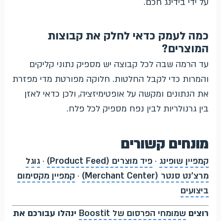
על ידי בידינג חכם.
כמה לעמק כדאי לחלק את קבוצות
המוצרים?
עד הרמה שבה לכל קבוצה יש מספיק נתוני קליקים
והמרות כדי לקבל החלטות. חלוקה מפורטת מדי מפזרת
את הנתונים ומקשה על אופטימיזציה, ולכן כדאי לאזן
בין גרנולריות לבין נפח מספיק לכל פלח.
מונחים קשורים
קמפיין שופינג
·
פיד מוצרים (Product Feed)
·
גוגל
מרצ'נט סנטר (Merchant Center)
·
קמפיין מקסימום
ביצועים
רוצים
שמומחי הפרסום של Boostit
ינהלו עבורכם את