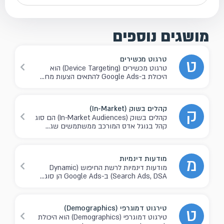
מושגים נוספים
טרגוט מכשירים
ט
טרגוט מכשירים (Device Targeting) הוא
היכולת ב-Google Ads להתאים הצעות מח...
קהלים בשוק (In-Market)
ק
קהלים בשוק (In-Market Audiences) הם סוג
קהל בגוגל אדס המורכב ממשתמשים שג...
מודעות דינמיות
מ
מודעות דינמיות לרשת החיפוש (Dynamic
Search Ads, DSA) ב-Google Ads הן סוג...
טירגוט דמוגרפי (Demographics)
ט
טירגוט דמוגרפי (Demographics) הוא היכולת