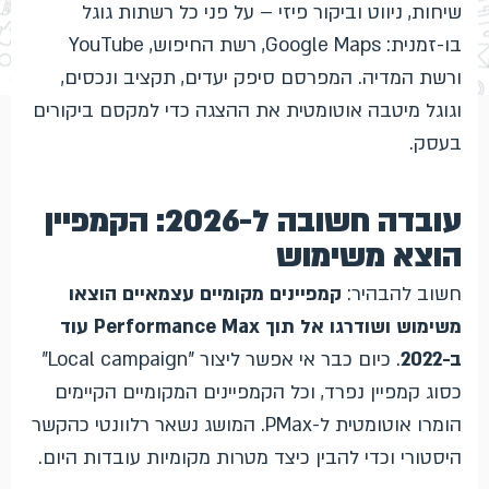
שיחות, ניווט וביקור פיזי – על פני כל רשתות גוגל
בו-זמנית: Google Maps, רשת החיפוש, YouTube
ורשת המדיה. המפרסם סיפק יעדים, תקציב ונכסים,
וגוגל מיטבה אוטומטית את ההצגה כדי למקסם ביקורים
בעסק.
עובדה חשובה ל-2026: הקמפיין
הוצא משימוש
חשוב להבהיר:
קמפיינים מקומיים עצמאיים הוצאו
משימוש ושודרגו אל תוך Performance Max עוד
ב-2022
. כיום כבר אי אפשר ליצור "Local campaign"
כסוג קמפיין נפרד, וכל הקמפיינים המקומיים הקיימים
הומרו אוטומטית ל-PMax. המושג נשאר רלוונטי כהקשר
היסטורי וכדי להבין כיצד מטרות מקומיות עובדות היום.