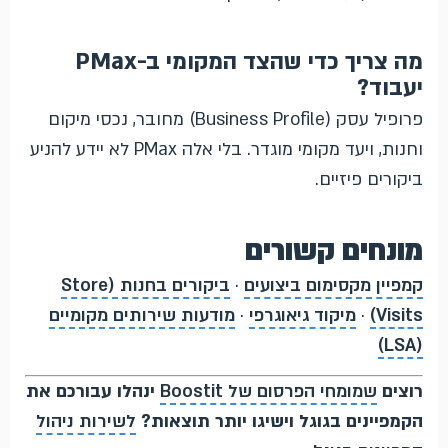
מה צריך כדי שהצד המקומי ב-PMax
יעבוד?
פרופיל עסק (Business Profile) מחובר, נכסי מיקום
וחנות, ויעד מקומי מוגדר. בלי אלה PMax לא יידע להניע
ביקורים פיזיים.
מונחים קשורים
קמפיין מקסימום ביצועים
·
ביקורים בחנות (Store
Visits)
·
מיקוד גיאוגרפי
·
מודעות שירותים מקומיים
(LSA)
רוצים
שמומחי הפרסום של Boostit
ינהלו עבורכם את
הקמפיינים בגוגל וישיגו יותר תוצאות?
לשירות ניהול