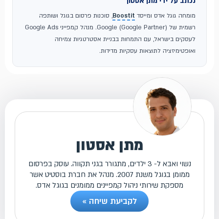
נכתב על ידי מתן אסטון
מומחה גוגל אדס ומייסד
Boostit
, סוכנות פרסום בגוגל ושותפה
רשמית של Google (Google Partner). מנהל קמפייני Google Ads
לעסקים בישראל, עם התמחות בבניית אסטרטגיות צמיחה
ואופטימיזציה לתוצאות עסקיות מדידות.
מתן אסטון
נשוי ואבא ל- 3 ילדים, מתגורר בגני תקווה. עוסק בפרסום
ממומן בגוגל משנת 2007. מנהל את חברת בוסטיט אשר
מספקת שירותי ניהול קמפיינים ממומנים בגוגל אדס.
לקביעת שיחה »