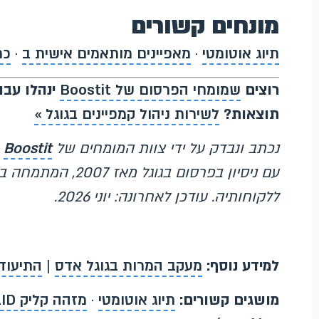
מונחים קשורים
תיוג אוטומטי
·
מאפיינים מותאמים אישית ב
·
כתוב
רוצים
שמומחי הפרסום של Boostit
ינהלו עבור
תוצאות?
לשירות ניהול קמפיינים בגוגל »
נכתב ונבדק על ידי צוות המומחים של
Boostit
עם ניסיון בפרסום ב
ללקוחותיה. עודכן לאחרונה: יוני 2026.
למידע נוסף:
מעקב המרות בגוגל אדס
|
התיעוד
מושגים קשורים:
תיוג אוטומטי
·
מזהה קליק GCLID