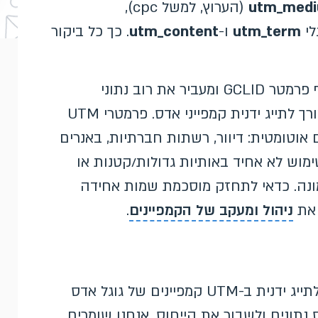
utm_med
(הערוץ, למשל cpc),
לי
utm_term
ו-
utm_content
. כך כל ביקור
בגוגל אדס, תיוג אוטומטי (auto-tagging) מצרף פרמטר GCLID ומעביר את רוב נתוני
הקמפיין לאנליטיקס באופן אוטומטי – ולכן אין צורך לתייג ידנית קמפייני אדס. פרמטרי UTM
 אוטומטית: דיוור, רשתות חברתיות, באנרים
שימוש לא אחיד באותיות גדולות/קטנות או
מונה. כדאי לתחזק מוסכמת שמות אחידה
 את
ניהול ומעקב של הקמפיינים
.
מהניסיון שלנו ב-Boostit, הטעות הנפוצה היא לתייג ידנית ב-UTM קמפיינים של גוגל אדס
נתונים ולשבור את הייחוס. אנחנו שומרים