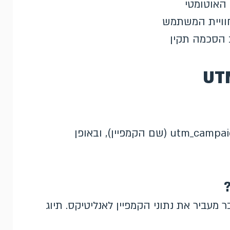
 האוטומטי
חוויית המשתמש
ב הסכמה תקין
utm_source (מקור), utm_medium (ערוץ), utm_campaign (שם הקמפיין), ובאופן
 – התיוג האוטומטי (auto-tagging) כבר מעביר את נתוני הקמפיין לאנליטיקס. תיוג