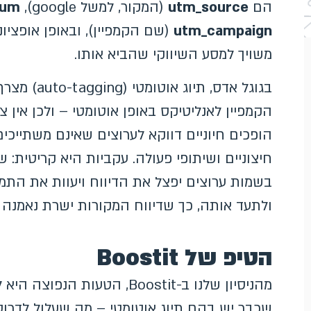
הם
utm_source
(המקור, למשל google),
ium
utm_campaign
(שם הקמפיין), ובאופן אופציונ
משויך למסע השיווקי שהביא אותו.
הופכים חיוניים דווקא לערוצים שאינם משתייכים
חיצוניים ושיתופי פעולה. עקביות היא קריטית: 
בשמות ערוצים יפצל את הדיווח ויעוות את הת
ולתעד אותה, כך שדיווח המקורות ישרת נאמנה
הטיפ של Boostit
שכבר יש בהם תיוג אוטומטי – מה שעלול לדרוס 