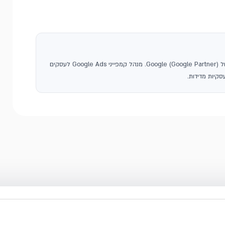
, סוכנות פרסום בגוגל ושותפה רשמית של Google (Google Partner). מנהל קמפייני Google Ads לעסקים
קיות מדידות.